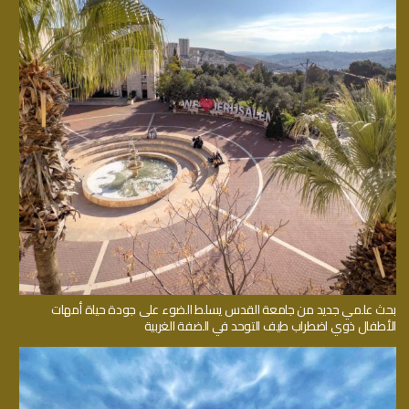
بحث علمي جديد من جامعة القدس يسلط الضوء على جودة حياة أمهات
الأطفال ذوي اضطراب طيف التوحد في الضفة الغربية