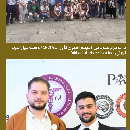
د. إباء فراح تشارك في المؤتمر السنوي الأول لـ EPICROPS ببحث حول التنوع
الوراثي لأصناف الطماطم الفلسطينية