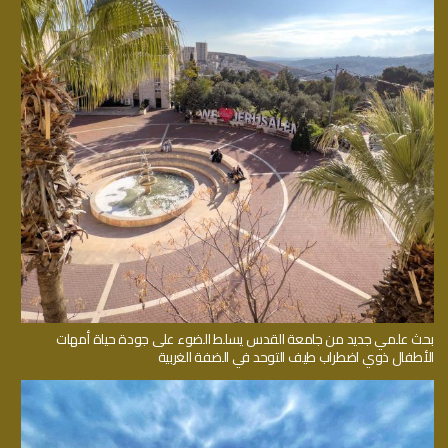
بحث علمي جديد من جامعة القدس يسلط الضوء على جودة حياة أمهات
الأطفال ذوي اضطراب طيف التوحد في الضفة الغربية