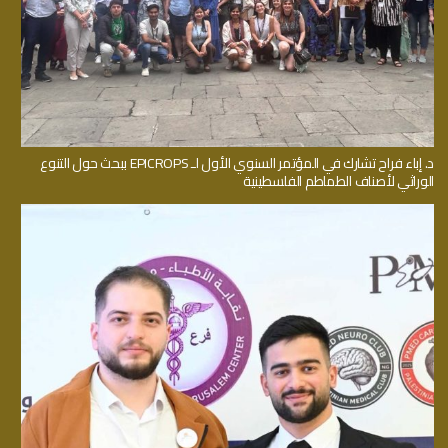
د. إباء فراح تشارك في المؤتمر السنوي الأول لـ EPICROPS ببحث حول التنوع
الوراثي لأصناف الطماطم الفلسطينية