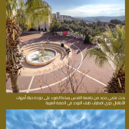
بحث علمي جديد من جامعة القدس يسلط الضوء على جودة حياة أمهات
الأطفال ذوي اضطراب طيف التوحد في الضفة الغربية