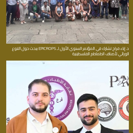
د. إباء فراح تشارك في المؤتمر السنوي الأول لـ EPICROPS ببحث حول التنوع
الوراثي لأصناف الطماطم الفلسطينية