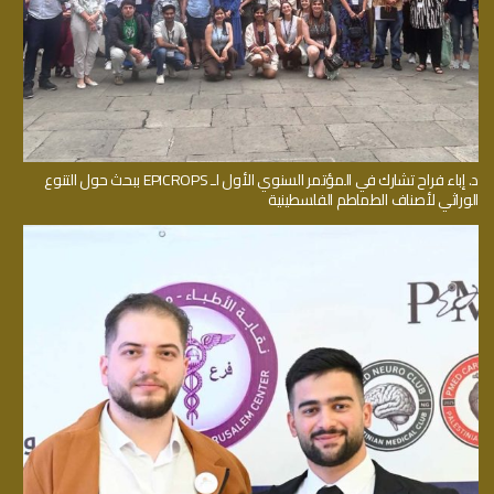
د. إباء فراح تشارك في المؤتمر السنوي الأول لـ EPICROPS ببحث حول التنوع
الوراثي لأصناف الطماطم الفلسطينية