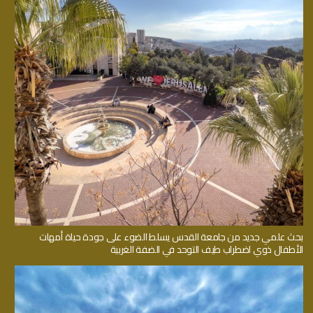
بحث علمي جديد من جامعة القدس يسلط الضوء على جودة حياة أمهات
الأطفال ذوي اضطراب طيف التوحد في الضفة الغربية