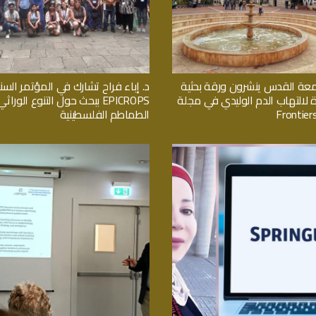
معة القدس ينشرون ورقة بحثية
د. إباء فراح تشارك في المؤتمر السن
ة لالتهاب الدم الوليدي في مجلة
EPICROPS ببحث حول التنوع الور
Frontiers
الطماطم الفلسطينية