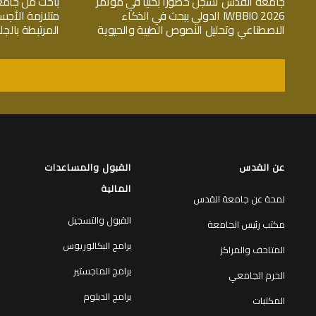
جامعة القدس تسجّل حضوراً بحثياً في مؤتمر
باحث من جامع
IWBBIO 2026 الدولي ببحث في الذكاء
متلازمة الأجس
الاصطناعي وتحليل النصوص الطبية والحيوية
المرتبطة بال
عن القدس
القبول والمساعدات
المالية
لمحة عن جامعة القدس
القبول والتسجيل
مكتب رئيس الجامعة
برامج البكالوريوس
المتاحف والمراكز
برامج الماجستير
الحرم الجامعي
برامج الدبلوم
المكتبات