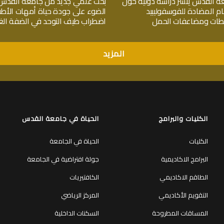
ة القدس ينشر دراسة دولية حول
بحث علمي جديد من جامعة القدس
ام المضادة للفوسفوليبيد
الضوء على جودة حياة أمهات الأط
جلطات ومضاعفات الحمل
اضطراب طيف التوحد في الضفة الغر
المزيد
الكليات والبرامج
الحياة في جامعة القدس
الكليات
الحياة في الجامعة
البرامج الاكاديمية
جولة افتراضية في الجامعة
الطاقم الاكاديمي
الكافتيريات
التقويم الأكاديمي
المركز الرياضي
المساقات المطروحة
السكنات الداخلية