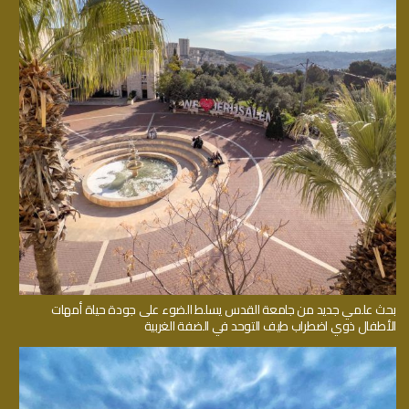
بحث علمي جديد من جامعة القدس يسلط الضوء على جودة حياة أمهات
الأطفال ذوي اضطراب طيف التوحد في الضفة الغربية