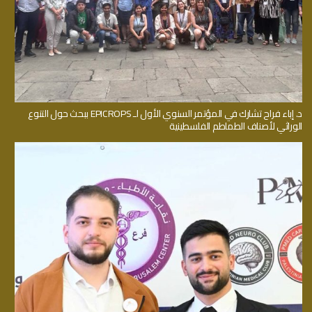
د. إباء فراح تشارك في المؤتمر السنوي الأول لـ EPICROPS ببحث حول التنوع
الوراثي لأصناف الطماطم الفلسطينية