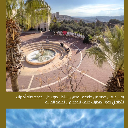
بحث علمي جديد من جامعة القدس يسلط الضوء على جودة حياة أمهات
الأطفال ذوي اضطراب طيف التوحد في الضفة الغربية