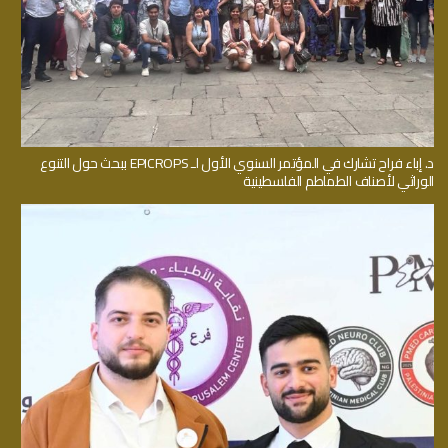
د. إباء فراح تشارك في المؤتمر السنوي الأول لـ EPICROPS ببحث حول التنوع
الوراثي لأصناف الطماطم الفلسطينية