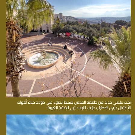
بحث علمي جديد من جامعة القدس يسلط الضوء على جودة حياة أمهات
الأطفال ذوي اضطراب طيف التوحد في الضفة الغربية