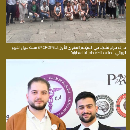
د. إباء فراح تشارك في المؤتمر السنوي الأول لـ EPICROPS ببحث حول التنوع
الوراثي لأصناف الطماطم الفلسطينية