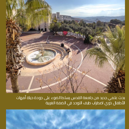
بحث علمي جديد من جامعة القدس يسلط الضوء على جودة حياة أمهات
الأطفال ذوي اضطراب طيف التوحد في الضفة الغربية