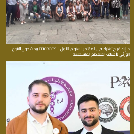
د. إباء فراح تشارك في المؤتمر السنوي الأول لـ EPICROPS ببحث حول التنوع
الوراثي لأصناف الطماطم الفلسطينية