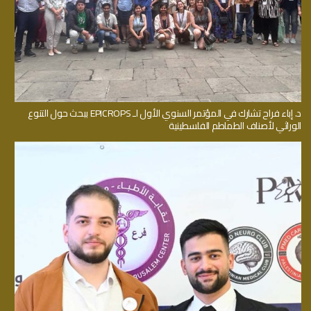
د. إباء فراح تشارك في المؤتمر السنوي الأول لـ EPICROPS ببحث حول التنوع
الوراثي لأصناف الطماطم الفلسطينية