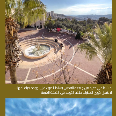
بحث علمي جديد من جامعة القدس يسلط الضوء على جودة حياة أمهات
الأطفال ذوي اضطراب طيف التوحد في الضفة الغربية