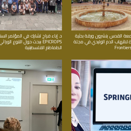
معة القدس ينشرون ورقة بحثية
د. إباء فراح تشارك في المؤتمر السن
ة لالتهاب الدم الوليدي في مجلة
EPICROPS ببحث حول التنوع الور
Frontiers
الطماطم الفلسطينية