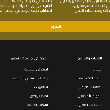
ة القدس ينشر دراسة دولية حول
بحث علمي جديد من جامعة القدس
ام المضادة للفوسفوليبيد
الضوء على جودة حياة أمهات الأط
جلطات ومضاعفات الحمل
اضطراب طيف التوحد في الضفة الغر
المزيد
الكليات والبرامج
الحياة في جامعة القدس
الكليات
الحياة في الجامعة
البرامج الاكاديمية
جولة افتراضية في الجامعة
الطاقم الاكاديمي
الكافتيريات
التقويم الأكاديمي
المركز الرياضي
المساقات المطروحة
السكنات الداخلية