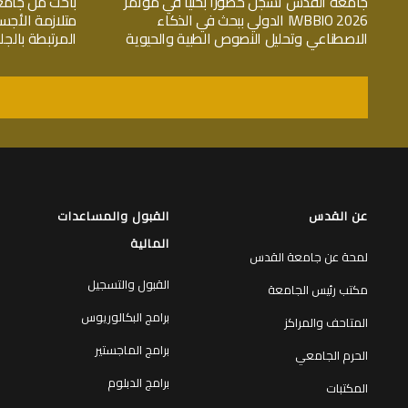
جامعة القدس تسجّل حضوراً بحثياً في مؤتمر
باحث من جامع
IWBBIO 2026 الدولي ببحث في الذكاء
متلازمة الأجس
الاصطناعي وتحليل النصوص الطبية والحيوية
المرتبطة بال
عن القدس
القبول والمساعدات
المالية
لمحة عن جامعة القدس
القبول والتسجيل
مكتب رئيس الجامعة
برامج البكالوريوس
المتاحف والمراكز
برامج الماجستير
الحرم الجامعي
برامج الدبلوم
المكتبات