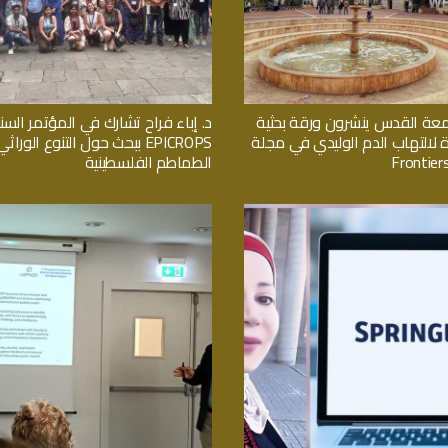
معة القدس ينشرون ورقة بحثية
د. إباء فراح تشارك في المؤتمر السن
ة لالتهاب الدم الوليدي في مجلة
EPICROPS ببحث حول التنوع الور
Frontiers
الطماطم الفلسطينية