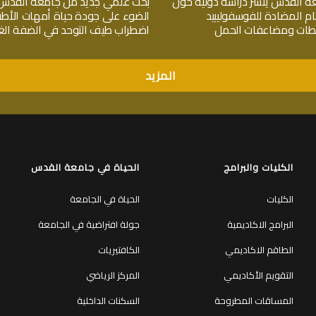
ة القدس ينشر دراسة دولية حول
بحث علمي جديد من جامعة القدس
ام المضادة للفوسفوليبيد
الضوء على جودة حياة أمهات الأط
جلطات ومضاعفات الحمل
اضطراب طيف التوحد في الضفة الغر
المزيد
الكليات والبرامج
الحياة في جامعة القدس
الكليات
الحياة في الجامعة
البرامج الاكاديمية
جولة افتراضية في الجامعة
الطاقم الاكاديمي
الكافتيريات
التقويم الأكاديمي
المركز الرياضي
المساقات المطروحة
السكنات الداخلية