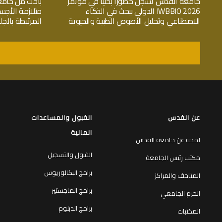
جامعة القدس تسجّل حضوراً بحثياً في مؤتمر
باحث من جامع
IWBBIO 2026 الدولي ببحث في الذكاء
متلازمة الأجس
الاصطناعي وتحليل النصوص الطبية والحيوية
المرتبطة بال
عن القدس
القبول والمساعدات
المالية
لمحة عن جامعة القدس
القبول والتسجيل
مكتب رئيس الجامعة
برامج البكالوريوس
المتاحف والمراكز
برامج الماجستير
الحرم الجامعي
برامج الدبلوم
المكتبات