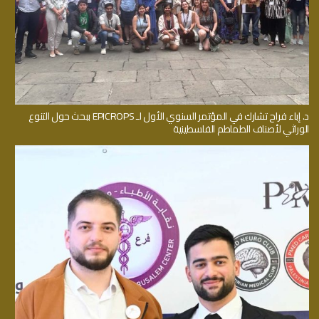
د. إباء فراح تشارك في المؤتمر السنوي الأول لـ EPICROPS ببحث حول التنوع
الوراثي لأصناف الطماطم الفلسطينية