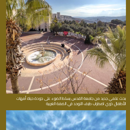
بحث علمي جديد من جامعة القدس يسلط الضوء على جودة حياة أمهات
الأطفال ذوي اضطراب طيف التوحد في الضفة الغربية