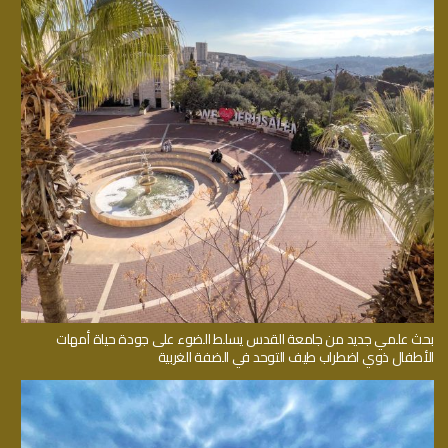
بحث علمي جديد من جامعة القدس يسلط الضوء على جودة حياة أمهات
الأطفال ذوي اضطراب طيف التوحد في الضفة الغربية