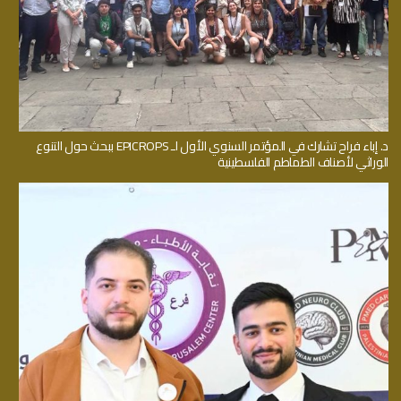
د. إباء فراح تشارك في المؤتمر السنوي الأول لـ EPICROPS ببحث حول التنوع
الوراثي لأصناف الطماطم الفلسطينية