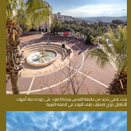
بحث علمي جديد من جامعة القدس يسلط الضوء على جودة حياة أمهات
الأطفال ذوي اضطراب طيف التوحد في الضفة الغربية