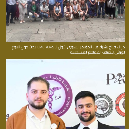
د. إباء فراح تشارك في المؤتمر السنوي الأول لـ EPICROPS ببحث حول التنوع
الوراثي لأصناف الطماطم الفلسطينية