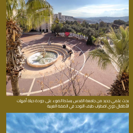
بحث علمي جديد من جامعة القدس يسلط الضوء على جودة حياة أمهات
الأطفال ذوي اضطراب طيف التوحد في الضفة الغربية