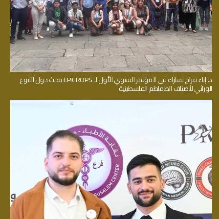
د. إباء فراح تشارك في المؤتمر السنوي الأول لـ EPICROPS ببحث حول التنوع
الوراثي لأصناف الطماطم الفلسطينية