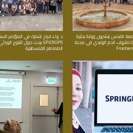
معة القدس ينشرون ورقة بحثية
د. إباء فراح تشارك في المؤتمر السن
ة لالتهاب الدم الوليدي في مجلة
EPICROPS ببحث حول التنوع الور
Frontiers
الطماطم الفلسطينية