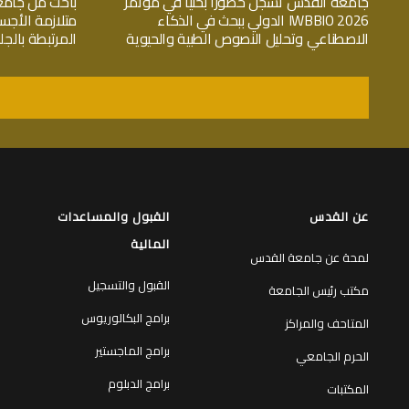
جامعة القدس تسجّل حضوراً بحثياً في مؤتمر
باحث من جامع
IWBBIO 2026 الدولي ببحث في الذكاء
متلازمة الأجس
الاصطناعي وتحليل النصوص الطبية والحيوية
المرتبطة بال
عن القدس
القبول والمساعدات
المالية
لمحة عن جامعة القدس
القبول والتسجيل
مكتب رئيس الجامعة
برامج البكالوريوس
المتاحف والمراكز
برامج الماجستير
الحرم الجامعي
برامج الدبلوم
المكتبات