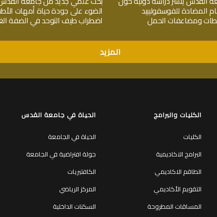
ة القدس ينشر دراسة دولية حول
بحث علمي جديد من جامعة القدس
ام المضادة للفوسفوليبيد
الضوء على جودة حياة أمهات الأط
جلطات ومضاعفات الحمل
اضطراب طيف التوحد في الضفة الغر
المزيد
الكليات والبرامج
الحياة في جامعة القدس
الكليات
الحياة في الجامعة
البرامج الاكاديمية
جولة افتراضية في الجامعة
الطاقم الاكاديمي
الكافتيريات
التقويم الأكاديمي
المركز الرياضي
المساقات المطروحة
السكنات الداخلية