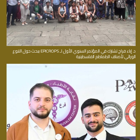
د. إباء فراح تشارك في المؤتمر السنوي الأول لـ EPICROPS ببحث حول التنوع
الوراثي لأصناف الطماطم الفلسطينية