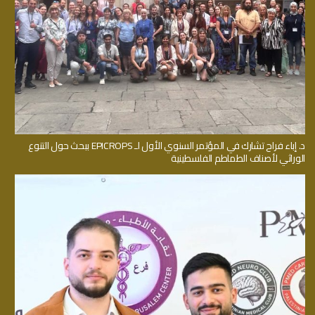
د. إباء فراح تشارك في المؤتمر السنوي الأول لـ EPICROPS ببحث حول التنوع
الوراثي لأصناف الطماطم الفلسطينية