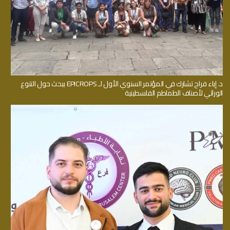
د. إباء فراح تشارك في المؤتمر السنوي الأول لـ EPICROPS ببحث حول التنوع
الوراثي لأصناف الطماطم الفلسطينية