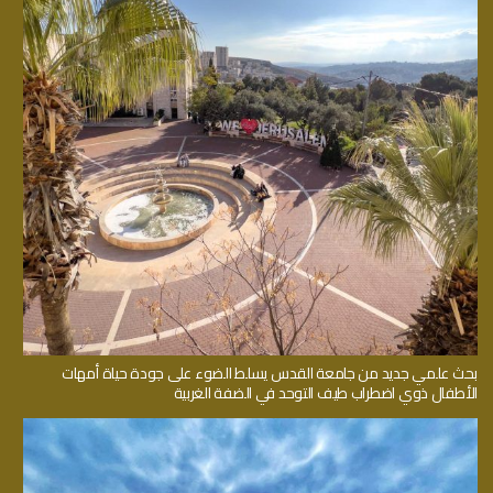
بحث علمي جديد من جامعة القدس يسلط الضوء على جودة حياة أمهات
الأطفال ذوي اضطراب طيف التوحد في الضفة الغربية