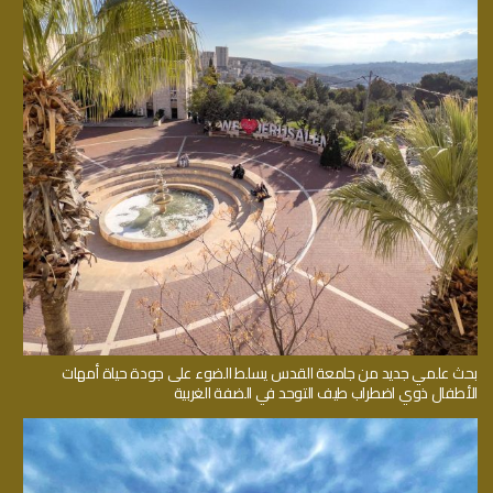
بحث علمي جديد من جامعة القدس يسلط الضوء على جودة حياة أمهات
الأطفال ذوي اضطراب طيف التوحد في الضفة الغربية