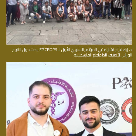
د. إباء فراح تشارك في المؤتمر السنوي الأول لـ EPICROPS ببحث حول التنوع
الوراثي لأصناف الطماطم الفلسطينية