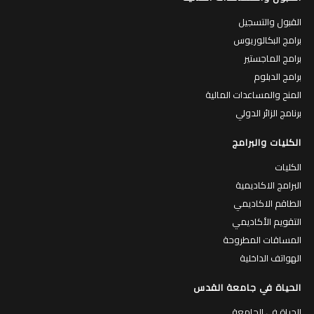
القبول والتسجيل
برامج البكالوريوس
برامج الماجستير
برامج الدبلوم
المنح والمساعدات المالية
برنامج الزائر الدولي
الكليات والبرامج
الكليات
البرامج الاكاديمية
الطاقم الاكاديمي
التقويم الأكاديمي
المساقات المطروحة
الهواتف الداخلية
الحياة في جامعة القدس
الحياة في الجامعة