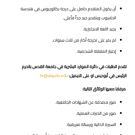
‬الحاسوب‭ ‬وبتقدير‭ ‬جيد‭ ‬جداً‭ ‬فأعلى‭.‬
‬يجيد‭ ‬اللغة‭ ‬الانجليزية‭.‬
‬لم‭ ‬يمر‭ ‬على‭ ‬تخرجة‭ ‬أكثر‭ ‬من‭ ‬ثلاث‭ ‬سنوات‭.‬
‬إجتياز‭ ‬المقابلة‭ ‬الشخصية‭.‬
‬الرئيس‭ ‬في‭ ‬أبوديس‭ ‬او‭ ‬على‭ ‬الايميل:
hr@alquds.edu‭
‭ ‬مرفقا‭ ‬معها‭ ‬الوثائق‭ ‬التالية‭
:‬
صور‭ ‬مصدقة‭ ‬عن‭ ‬الشهادات‭ ‬الجامعية‭.‬
صور‭ ‬من‭ ‬الخبرات‭ ‬العملية‭.‬
السيرة‭ ‬الذاتية‭ ‬ورسالة‭ ‬تعريفية‭.‬