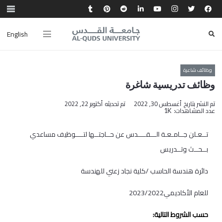
English
وظائف شاعرة
وظائف‭ ‬تدريسية‭ ‬شاغرة‭
تم النشر بتاريخ
أغسطس 30, 2022
تم تحديثه
أكتوبر 22, 2022
عدد المشاهدات:
1K
‬بــحــث‭ ‬وتــدريس
دائرة‭ ‬هندسة‭ ‬الحاسب‭/ ‬كلية‭ ‬نجاد‭ ‬زعني‭ ‬للهندسة‭ ‬
للعام‭ ‬الأكاديمي‭ ‬2023/2022‭ ‬
حسب‭ ‬الشروط‭ ‬التالية: