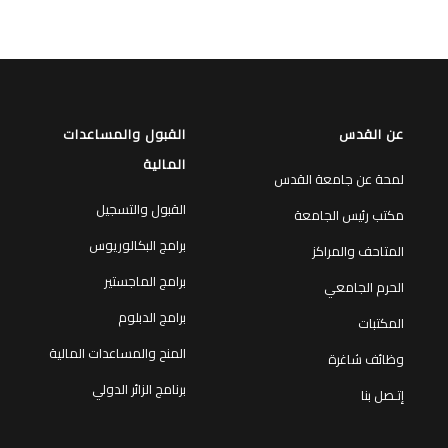
عن القدس
القبول والمساعدات
المالية
لمحة عن جامعة القدس
القبول والتسجيل
مكتب رئيس الجامعة
برامج البكالوريوس
المتاحف والمراكز
برامج الماجستير
الحرم الجامعي
برامج الدبلوم
المكتبات
المنح والمساعدات المالية
وظائف شاغرة
برنامج الزائر الدولي
إتـصل بنا