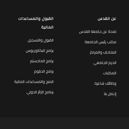
عن القدس
القبول والمساعدات
المالية
لمحة عن جامعة القدس
القبول والتسجيل
مكتب رئيس الجامعة
برامج البكالوريوس
المتاحف والمراكز
برامج الماجستير
الحرم الجامعي
برامج الدبلوم
المكتبات
المنح والمساعدات المالية
وظائف شاغرة
برنامج الزائر الدولي
إتـصل بنا