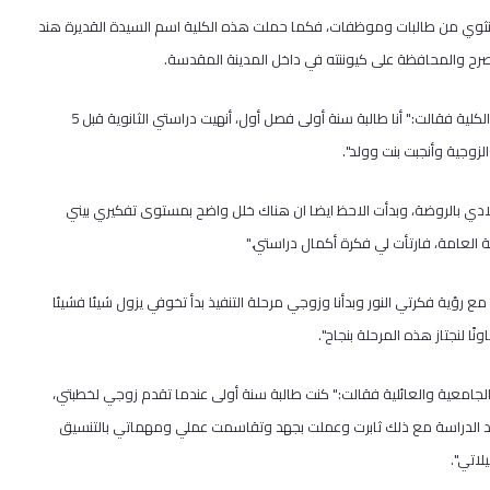
لانثوي من طالبات وموظفات، فكما حملت هذه الكلية اسم السيدة القديرة هند
رح والمحافظة على كيوننته في داخل المدينة المقدسة.
وخلال جولتنا في حرم الجامعة بكلية هند الحسيني إلتقينا بفاتنة إحدى طالبات الكلية فقالت:" أنا طالبة سنة أولى فصل أول، أنهيت دراستي الثانوية قبل 5
وجية وأنجبت بنت وولد".
لادي بالروضة، وبدأت الاحظ ايضا ان هناك خلل واضح بمستوى تفكيري بيني
ة العامة، فارتأت لي فكرة أكمال دراستي."
ع رؤية فكرتي النور وبدأنا وزوجي مرحلة التنفيذ بدأ تخوفي يزول شيئا فشيئا
ا لنجتاز هذه المرحلة بنجاح".
 الجامعية والعائلية فقالت:" كنت طالبة سنة أولى عندما تقدم زوجي لخطبتي،
اعد الدراسة مع ذلك ثابرت وعملت بجهد وتقاسمت عملي ومهماتي بالتنسيق
لاتي".