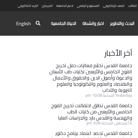
الطالب
الصف الإلكتروني
المستودع الرقمي
ادعم الجامعة
الخريجين
البريد الالكتروني
English
البحث والتطوير
اخبار وانشطة
الحياة الجامعية
آخر الأخبار
جامعة القدس تختتم فعاليات حفل تخريج
الفوج الخامس والأربعين لكليات طب الأسنان
والدعوة وأصول الدين والحقوق والأعمال
والاقتصاد والعلوم والتكنولوجيا والعلوم
التربوية والآداب
Yesterday الساعة 10:08 pm
جامعة القدس تطلق احتفالات تخريج الفوج
الخامس والأربعين من كليات الطب
والهندسة والقدس بارد والدراسات العليا
6 أغسطس الساعة 9:08 pm
جامعة القدس تحصد اعتماد برنامج دكتور