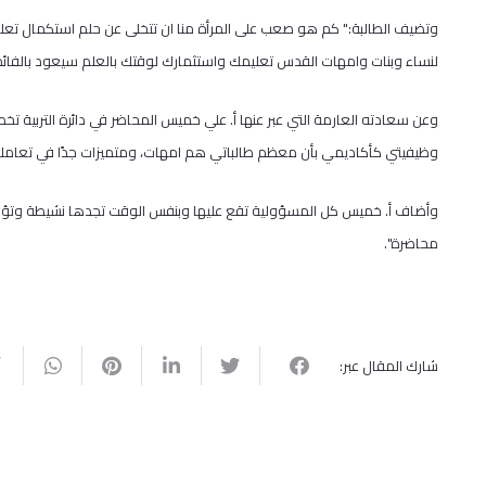
وتضيف الطالبة:" كم هو صعب على المرأة منا ان تتخلى عن حلم استكمال تعليم
لنساء وبنات وامهات القدس تعليمك واستثمارك لوقتك بالعلم سيعود بالفائد
وعن سعادته العارمة التي عبر عنها أ. علي خميس المحاضر في دائرة التربية تخص
وظيفيتي كأكاديمي بأن معظم طالباتي هم امهات، ومتميزات جدًا في تعامل
وأضاف أ. خميس كل المسؤولية تقع عليها وبنفس الوقت تجدها نشيطة وتؤد
محاضرة".
شارك المقال عبر: