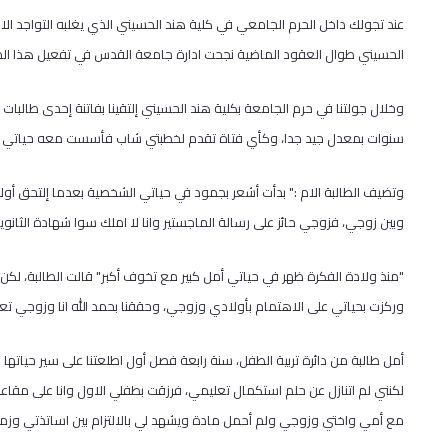
عند تجولك داخل الحرم الجامعي في كلية هند الحسيني الذي يغلبه التواجد ا
الحسيني طوال العقود الماضية نجحت ادارة جامعة القدس في تفعيل هذا الص
سنوات بمعدل جيد جدا، وكأي فتاة تقدم لخطبتي شاب فأسست معه حياتي الز
وتضيف الطالبة الام :" بدأت أشعر بجمود في حياتي الشخصية بعدما إلتحق أو
وبين زوجي، فزوجي حائز على رسالة الماجستير وانا لا املك سوا شهادة الثانوي
"منذ ولادة الفكرة ظهر في حياتي أمل كبير مع تخوف أكبر" قالت الطالبة، لكن م
وركزت بحياتي على الاهتمام بأولادي وزوجي، وحققنا بحمد الله انا وزوجي تعاونً
أمل طالبة من دائرة تربية الطفل، سنة رابعة فصل أول اطلعتنا على سير حياتها
لكنني لم اتنازل عن حلم استكمال تعليمي، فرزقت بطفلي الاول وانا على مق
مع أمي واختي وزوجي ولم أحمل مادة ويشهد لي بالالتزام بين اساتذتي وزمي