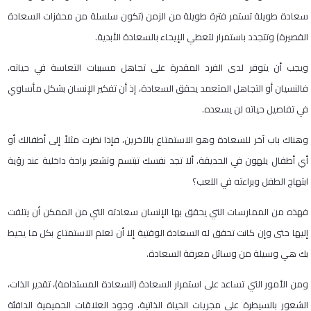
سعادة طويلة تستمر فترة طويلة من الزمن (تكون سلسلة من محفزات السعادة
القصيرة) وتتجدد باستمرار لتعطي الإيحاء بالسعادة الأبدية.
ويجب أن يتوفر لدى الفرد المقدرة على تجاهل مسببات التعاسة في حياته،
فالنسيان أو التجاهل المتعمد يحقق السعادة، إذ أن تفكير الإنسان بشكل مأساوي
في تفاصيل حياته لن يسعده.
وهناك باب آخر للسعادة وهو الاستمتاع بالآخرين، فإذا نظرت مثلاً إلى أطفالك أو
أي أطفال يلهون في الحديقة، ألا تجد نفسك تبتسم وتشعر براحة داخلية عند رؤية
ابتهاج الطفل وبراءته في اللعب؟
فهذه من الممارسات التي يحقق بها الإنسان سعادته التي من الممكن أن يتلفت
إليها حتى وإن كانت تحقق له السعادة الوقتية إلا أن تعلم الاستمتاع بكل ما يحيط
بك هي وسيلة من وسائل معرفة السعادة.
ومن الأمور التي تساعد على استمرار السعادة (السعادة المستدامة)، تقدير الذات،
الشعور بالسيطرة على مجريات الحياة الذاتية، وجود العلاقات الحميمية الدافئة