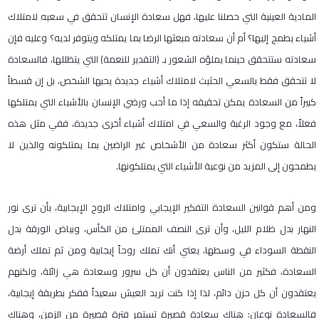
المادية العينية التي حصلنا عليها، فهل سعادة الإنسان تتحقق في سعيه لامتلاك
أشياء يطمح إليها؟ أم أن سعادته مبعثها الرضا بما يمتلكه ويتوفر لديه؟ وعليه فإن
سعادته ستتحقق حينما يملؤه الشعور بـ (التقدير للنعمة) التي يتظللها، فالسعادة
لا تتحقق فقط بالسعي الحثيث لامتلاك أشياء جديدة يحبها الشخص، بل إن قسطاً
كبيراً من السعادة يمكن تحقيقه إذا ما أحب ورضي الإنسان بالأشياء التي يمتلكها
فعلاً، مع وجود الرغبة والسعي في امتلاك أشياء أخرى جديدة، ففي مثل هذه
الحالة ستكون أكثر سعادة من الأشخاص غير الراضين بما يمتلكونه والذين لا
يطمحون إلى المزيد من نوعية الأشياء التي يمتلكونها.
ومن أهم قوانين السعادة التفكير الإيجابي وامتلاك الروح الإيجابية، بأن ترى نور
النهار بدل ظلام الليل، وأن ترى النصف الممتلئ من الكأس، وبياض الورقة بدل
النقطة السوداء في وسطها، يعني أنك تملك روحاً إيجابية ومن ثم تملك أرضة
السعادة، فكثير من الناس يعتقدون أن كل سرور وسعادة هي زائلة، ولكنهم
يعتقدون أن كل حزن دائم، لذا إذا كنت تريد العيش سعيداً ففكر بطريقة إيجابية،
فالسعادة نوعان: هناك سعادة قصيرة تستمر فترة قصيرة من الزمن، وهناك