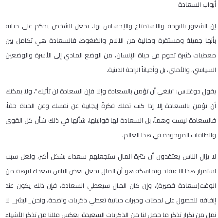
أبواب السعادة
إن الشعور بالبهجة والاستمتاع والإحساس بها، يجعل الشخص يحكم على حياته
بأنها جميلة ومستقرة وخالية من الآلام والضغوط، فالسعادة هي تكامل بين
معطيات كثيرة تحوم في حياة الإنسان، من الوضع المادي إلى الأسرة والوضعين
السياسي، والأمني، بل وأحياناً الراحة الدينية.
يقول دوغلاس: "ينبغي أن تؤمن بالسعادة وإلا فإن السعادة لن تأتيك"، ولا يمكنك
أن تؤمن بالسعادة إلا إذا كنت تملك فكرةً إيجابية عن نفسك وعن الحياة حقاً،
فالسعادة ليست وهماً، بل السعادة لها قوانينها، شأنها في ذلك شأن كل القوى
والطاقات الموجودة في هذا العالم.
لا يزال الناس يعتقدون أن كثرة المال ستجعلهم سعداء بشكل أكبر، ولعل سبب
استمرار هذا الاعتقاد وتماسكه هو أن المال يجعل بعض الناس سعداء لبرهة من
الوقت(سعادة قصيرة)، وإن كان المال سيعطي السعادة، فإن ذلك يكون عند
إنفاقه للحصول على لحظات وخبرات حياتية تعطي ذكريات واضحة. ونحن_البشر_ لا
نمل من تكرار تذكر ما حصل لنا من الذكريات السعيدة، بعكس مللنا من تذكر الأشياء