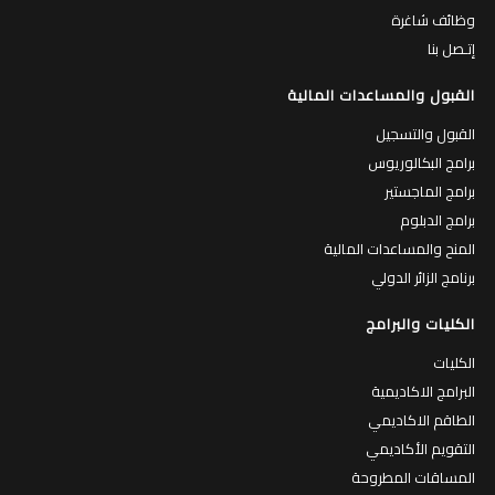
وظائف شاغرة
إتـصل بنا
القبول والمساعدات المالية
القبول والتسجيل
برامج البكالوريوس
برامج الماجستير
برامج الدبلوم
المنح والمساعدات المالية
برنامج الزائر الدولي
الكليات والبرامج
الكليات
البرامج الاكاديمية
الطاقم الاكاديمي
التقويم الأكاديمي
المساقات المطروحة