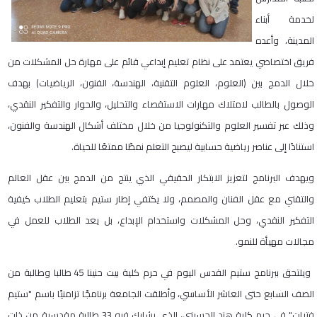
لخدمة أبناء
المدينة، وأعده
فريق اختصاصي يعتمد على نظام تعليم إبداعي قائم على مهارة حل المشكلات من
خلال الدمج بين (العلوم، العلوم التقنية، الهندسة، الفنون، الرياضيات) بهدف
الوصول بالطالب لامتلاك مهارات الاستقصاء والتحليل، والحوار والتفكير النقدي،
وذلك عبر تفسير العلوم والتكنولوجيا من خلال مختلف أشكال الهندسة والفنون،
استنادًا إلى عناصر رياضية حسابية ليصبح التعلم نمطًا ممتعًا للحياة.
ويهدف البرنامج لتعزيز الابتكار الحقيقي الذي ينتج من الدمج بين عقل العالم
والتقني مع عقل الفنان والمصمم، ولا يكتفي إطار ستيم بتعليم الطلاب كيفية
التفكير النقدي، وحل المشكلات واستخدام الإبداع، بل يعد الطلاب للعمل في
مجالات مهيأة للنمو.
ويلتحق ببرنامج ستيم القدس اليوم في حرم كلية بيت حنينا 45 طالبا وطالبة من
الصف السابع حتى العاشر الأساسي، وأطلقت الجامعة برنامجًا تزامنيًا باسم "ستيم
فتيات" في حرم كلية هند الحسيني، الذي يشارك فيه 33 طالبة مقدسية من ذات