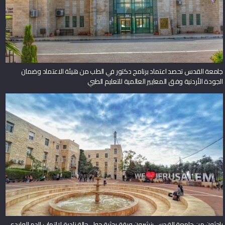
جامعة القدس تحصد اعتماد برنامج دكتور في الطب من هيئة الاعتماد وضمان
الجودة الأردنية وفق المعايير العالمية للتعليم الطبي
باحثون من جامعة القدس ينشرون ورقة بحثية حول حالة نادرة لالتهاب الدم الوليدي