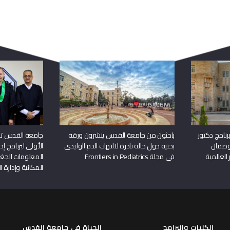
ربما يعجبك أيضا
نامج دكتور
باحثون من جامعة القدس ينشرون ورقة
جامعة القدس تن
وضمان
بحثية حول حالة نادرة لالتهاب الدم الوليدي
الأولى لبرنامج إ
 العالمية
في مجلة Frontiers in Pediatrics
المعلومات الجغر
المكانية وإدارة ا
الكليات والبرامج
الحياة في جامعة القدس