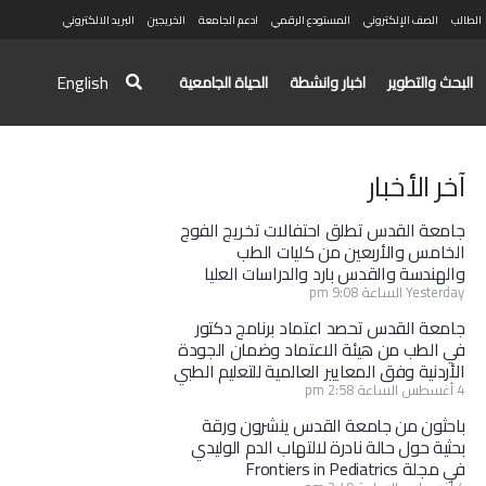
الطالب
الصف الإلكتروني
المستودع الرقمي
ادعم الجامعة
الخريجين
البريد الالكتروني
English
البحث والتطوير
اخبار وانشطة
الحياة الجامعية
آخر الأخبار
جامعة القدس تطلق احتفالات تخريج الفوج
الخامس والأربعين من كليات الطب
والهندسة والقدس بارد والدراسات العليا
Yesterday الساعة 9:08 pm
جامعة القدس تحصد اعتماد برنامج دكتور
في الطب من هيئة الاعتماد وضمان الجودة
الأردنية وفق المعايير العالمية للتعليم الطبي
4 أغسطس الساعة 2:58 pm
باحثون من جامعة القدس ينشرون ورقة
بحثية حول حالة نادرة لالتهاب الدم الوليدي
في مجلة Frontiers in Pediatrics