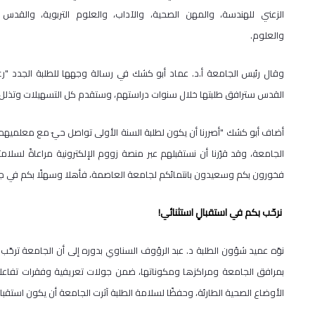
الزعني للهندسة، والمهن الصحية، والآداب، والعلوم التربوية، والقدس ب
والعلوم.
وقال رئيس الجامعة أ.د. عماد أبو كشك في رسالة وجهها للطلبة الجدد "رغم 
القدس سترافق طلبتها خلال سنوات دراستهم، وستقدم كل التسهيلات وتذلل 
أضاف أبو كشك "أصررنا أن يكون لطلبة السنة الأولى تواصل حيّ مع معلميهم
الجامعة، وقد قرّرنا أن نستقبلهم عبر منصة زووم الإلكترونية مراعاةً لسلا
فخورون بكم وسعيدون بانتمائكم لجامعة العاصمة، فأهلا وسهلًا بكم في ج
نرحّب بكم في استقبالٍ استثنائي
!
نوّه عميد شؤون الطلبة د. عبد الرؤوف السناوي بدوره إلى أن الجامعة ترحّب ك
بمرافق الجامعة ومراكزها ومكوناتها، ضمن جولات تعريفية وفقرات تفاعلية تح
الأوضاع الصحية الطارئة، وحفظًا لسلامة الطلبة آثرت الجامعة أن يكون استقباله