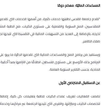
المساعدات الماليّة
معكم دومًا
:
"تقدم جامعة القدس لطلبتها خدمات كثيرة، من أهمها الخدمات التي تقدمها دائ
المقدسيين، المنح السنوية والفصلية على مستوى الكليات، منح الطلبة المت
تخرجه، بالإضافة إلى العديد من التسهيلات المالية في التقسيط التي نتيحها ل
صفاء الظاهر.
البرنامج بذلك الأوسع على مستوى فلسطين، انطلاقًا من التزامها بمبدأ أحقية 
المادية، بحسب التقارير السنوية العامة.
عن الاستقبال الافتراضي الأول
تضمنت الفعاليات تعريف عمداء الكليات للطلبة بتعليمات كل كلية، إضافة إل
لتخصصات الكليات وميّزاتها، والفرص التي تتيحها الجامعة عبر مراكزها وخدمات