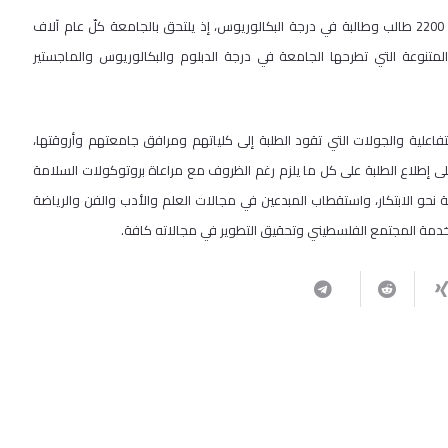
يذكر أنه انضم لأسرة جامعة القدس للعام الدراسي 2020-2021 ما يزيد عن 2200 طالب وطالبة في درجة البكالوريوس، إذ يلتحق بالجامعة كلّ عام آلاف
لمتنوعة التي تطرحها الجامعة في درجة الدبلوم والبكالوريوس والماجستير
التفاعلية والجولات التي تقود الطلبة إلى كلياتهم ومرافق جامعتهم وأروقتها،
لى إطلاع الطلبة على كل ما يلزم رغم الظروف مع مراعاة بروتوكولات السلامة
ة نحو الابتكار، واستقطاب المبدعين في مجالات العلم والأدب والفن والرياضة
ي خدمة المجتمع الفلسطيني وتحقيق التطوير في مجالاته كافة.