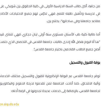
من جانبه، أثنى طالب السنة الدراسية الأولى في كلية الحقوق يزن شويكي على 
في تدريسه وتأهيل طلبته للتميز، فهي تكرّس لهم جميع الاحتياجات الأكاديم
مقاعد جامعتنا وفي ساحاتها"، يختتم يزن.
أما طالبة كلية طب الأسنان مستوى سنة أولى ليان حجازي، فهي تتمنى فيما ل
"ها أنا اليوم بفضل الله إحدى طالبات جامعة القدس في التخصص الذي حلمت 
أنصح جميع الطلاب القادمين باختيار جامعة القدس".
بوابة القبول والتسجيل
توفر جامعة القدس عبر البوابة الإلكترونية للقبول والتسجيل مختلف الخدمات
وآلية الالتحاق، كما أتاحت الجامعة لمن تقدموا لدرجة الدبلوم والبكالور
لجامعة القدس، بالإضافة إلى خدمات عديدة تجدونها في الرابط أدناه:
ion.alquds.edu