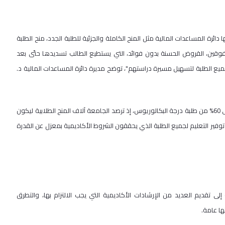
رة المساعدات المالية مثل المنح الكاملة والجزئية للطلبة الجدد، منح الطلبة
فوقين، القروض الحسنة بدون فوائد، التي يستطيع الطالب تسديدها حتّى بعد
جميع الطلبة لتسهيل مسيرة دراستهم"، توضح مديرة دائرة المساعدات المالية د.
ويستفيد من برنامج المنح والمساعدات المالية التي تقدمها الدائرة ما يربو على 60% من طلبة درجة البكالوريوس، إذ ترصد الجامعة آلاف المنح الطلابية ليكون
توفير التعليم لجميع الطلبة الذي يحققون الشروط الأكاديمية بمعزل عن القدرة
ى تقديم العديد من الإرشادات الأكاديمية التي يجب الالتزام بها، والتطرق
ها عامة.