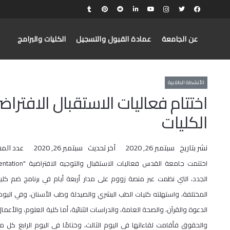
عن الجامعة
عمادة القبول والتسجيل
الكليات والبرامج
الأنشطة الطلابية
اختتام فعاليات الاستقبال الافترا
الكليات
نشر بتاريخ
سبتمبر 26, 2020
آخر تحديث
سبتمبر 26, 2020
عدد الم
الجدد، التي نظمت عبر منصة زووم على مدار أربعة أيام في برنامج ضم كلي
المختلفة، واستهلته كليات الطب البشري والصيدلة وطب الأسنان، وفي اليوم 
الدعوة والقرآن، والصحة العامة، والدراسات الثنائية، أما كلية العلوم، والأعما
والحقوق فأقامت لقاءاتها في اليوم الثالث، وختامًا في اليوم الرابع كل م