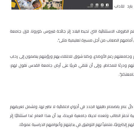
ارد للآداب
الظروف الاستثنائية التي تحيط البلاد إثر جائحة فيروس كورونا، فإن جامعة
أمامهم الصعاب من أجل مسيرة تعليمية مثلى".
 وجامعتهم رغم الأوضاع، وكلنا شوق للالتقاء بهم ورؤيتهم ينضمون إلى رحاب
متهم ودرءًا للمخاطر، وإلى أن نلتقي قريبًا على أرض جامعة القدس نقول لهم:
امعتكم".
لّ عام بانضمام طلبتها الجدد في أجواءٍ احتفائية لا نظير لها، وتشمل تعريفهم
فز الطالب وتعده لحياة جامعية فريدة، بيد أن هذا العام غدا استثنائيًا إثر
م إلكترونيًا، متمنياً لهم التوفيق في بدايتهم وأعوامهم الدراسية عمومًا.