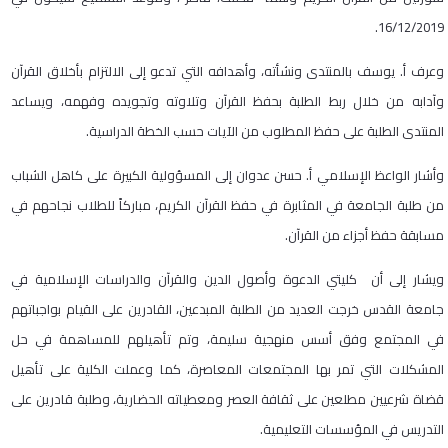
16/12/2019.
وعرف أ. يوسف بالمنتدى ونشأته، وأهدافه التي تدعو إلى الالتزام بأخلاق القرآن
وآدابه من خلال ربط الطلبة بحفظ القرآن وتلاوته وتجويده وفهمه، ويساعد
المنتدى الطلبة على حفظ المطلوب من الآيات حسب الخطة الدراسية.
وأشار الواعظ الإسلامي أ. حسن عدوان إلى المسؤولية الكبيرة على كاهل الشباب
من طلبة الجامعة في المثابرة في حفظ القرآن الكريم، مباركاً للطلاب نجاحهم في
مسابقة حفظ أجزاء من القرآن.
ويشار إلى أن كليتي الدعوة وأصول الدين والقرآن والدراسات الإسلامية في
جامعة القدس خرجت العديد من الطلبة المبدعين، القادرين على القيام بواجباتهم
في المجتمع وفق أسس منهجية سليمة، وتم تأهيلهم للمساهمة في حل
المشكلات التي تمر بها المجتمعات المعاصرة، كما وعملت الكلية على تأهيل
قضاة شرعيين مطلعين على ثقافة العصر ومعطياته الحضارية، وطلبة قادرين على
التدريس في المؤسسات التعليمية.