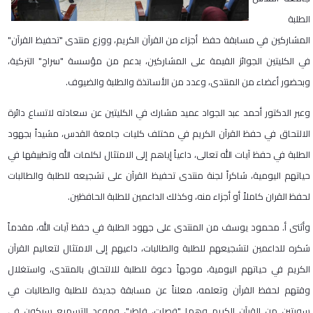
الطلبة
المشاركين في مسابقة حفظ أجزاء من القرآن الكريم، ووزع منتدى "تحفيظ القرآن"
في الكليتين الجوائز القيمة على المشاركين، بدعم من مؤسسة "سراج" التركية،
وبحضور أعضاء من المنتدى، وعدد من الأساتذة والطلبة والضيوف.
وعبر الدكتور أحمد عبد الجواد عميد مشارك في الكليتين عن سعادته لاتساع دائرة
الالتحاق في حفظ القرآن الكريم في مختلف كليات جامعة القدس، مشيداً بجهود
الطلبة في حفظ آيات الله تعالى، داعياً إياهم إلى الامتثال لكلمات الله وتطبيقها في
حياتهم اليومية، شاكراً لجنة منتدى تحفيظ القرآن على تشجيعه للطلبة والطالبات
لحفظ القران كاملاً أو أجزاء منه، وكذلك الداعمين للطلبة الحافظين.
وأثنى أ. محمود يوسف من المنتدى على جهود الطلبة في حفظ آيات الله، مقدماً
شكره للداعمين لتشجيعهم للطلبة والطالبات، داعيهم إلى الامتثال لتعاليم القرآن
الكريم في حياتهم اليومية، موجهاً دعوة للطلبة للالتحاق بالمنتدى، واستغلال
وقتهم لحفظ القرآن وتعلمه، معلناً عن مسابقة جديدة للطلبة والطالبات في
سورتين من القرآن الكريم وهما "فصلت، فاطر"، وموعد التسميع سيكون في