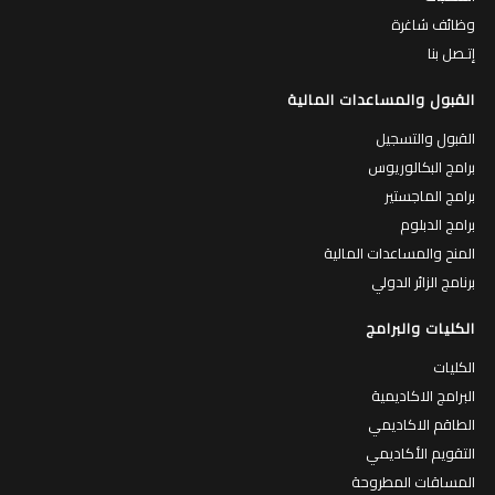
وظائف شاغرة
إتـصل بنا
القبول والمساعدات المالية
القبول والتسجيل
برامج البكالوريوس
برامج الماجستير
برامج الدبلوم
المنح والمساعدات المالية
برنامج الزائر الدولي
الكليات والبرامج
الكليات
البرامج الاكاديمية
الطاقم الاكاديمي
التقويم الأكاديمي
المساقات المطروحة