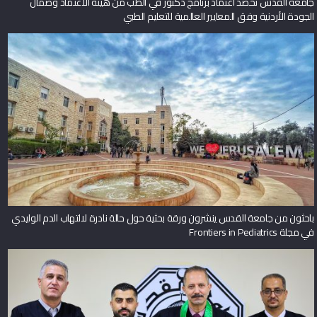
جامعة القدس تحصد اعتماد برنامج دكتور في الطب من هيئة الاعتماد وضمان
الجودة الأردنية وفق المعايير العالمية للتعليم الطبي
باحثون من جامعة القدس ينشرون ورقة بحثية حول حالة نادرة لالتهاب الدم الوليدي
في مجلة Frontiers in Pediatrics