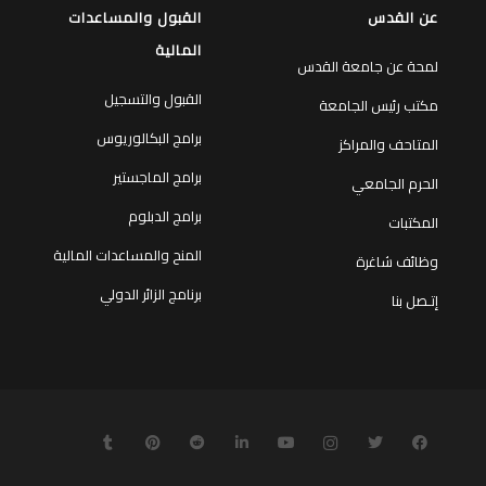
عن القدس
القبول والمساعدات
المالية
لمحة عن جامعة القدس
القبول والتسجيل
مكتب رئيس الجامعة
برامج البكالوريوس
المتاحف والمراكز
برامج الماجستير
الحرم الجامعي
برامج الدبلوم
المكتبات
المنح والمساعدات المالية
وظائف شاغرة
برنامج الزائر الدولي
إتـصل بنا