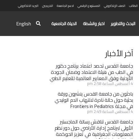
الطالب
الصف الإلكتروني
المستودع الرقمي
ادعم الجامعة
الخريجين
البريد الالكتروني
English
البحث والتطوير
اخبار وانشطة
الحياة الجامعية
آخر الأخبار
جامعة القدس تحصد اعتماد برنامج دكتور
في الطب من هيئة الاعتماد وضمان الجودة
الأردنية وفق المعايير العالمية للتعليم الطبي
4 أغسطس الساعة 2:58 pm
باحثون من جامعة القدس ينشرون ورقة
بحثية حول حالة نادرة لالتهاب الدم الوليدي
في مجلة Frontiers in Pediatrics
4 أغسطس الساعة 2:49 pm
جامعة القدس تناقش رسالة الماجستير
الأولى لبرنامج إدارة الأراضي حول دور نظم
المعلومات الجغرافية في تعزيز الحوكمة