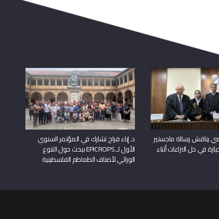
راضي يناقش رسالة ماجستير
د. إباء فراح تشارك في المؤتمر السنوي
يازة في حل النزاعات أثناء
الأول لـ EPICROPS ببحث حول التنوع
الوراثي لأصناف الطماطم الفلسطينية