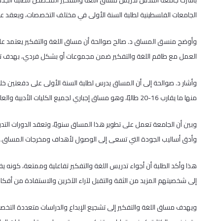
الجامعات الفلسطينية لطلبة السنة الأولى في مختلف التخصصات، ويعقد على فترتين بحيث تمتد 
وأوضح منسق المساق د. صالح صوالحة أن مساق اللغة والتفكير يعتمد على من
العمل مع طاقم اللغة والتفكير ضمن مجموعات أو بشكل فردي، بهدف تعزيز 
وأشار د. صوالحة إلى أن المساق يدرس لطلبة السنة الأولى على دفعتين خل
منها ما يقارب 16-20 طالبًا، وهو مساق إجباري لجميع الكليات الأدبية والعلمية.
وبين أن الجامعة تعمل على تطوير هذا المساق سنويًا، وتعقد الدورات التد
وأدق أساليب الجودة التي تسعى إلى الوصول لأهداف ومخرجات المساق.
هذا وأكد الطلبة أن أجواء تدريس اللغة والتفكير تفاعلية وممتعة، كونه ي
إلى شخصيتهم المزيد من الثقة والتقبل لآراء الآخرين والاستفادة من أفكا
ويهدف مساق اللغة والتفكير إلى تشجيع الإبداع والدراسات متعددة التخصصا