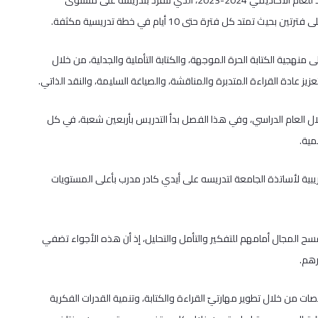
باشرت جامعة القدس تدريس مساق اللغة والتفكير المخصص للطلبة الجدد للعام الأكاديمي 2024-2023، الذي تنفرد بتدريسه على مستوى
كل فترة حتى 10 أيام في خطة تدريسية مكثفة.
هجية الكتابة الحرة الموجهة، والكتابة التأملية والجدلية، من خلال
عادة القراءة المتدبرة والمناقشة، والصياغة السليمة، والنقد الذاتي.
ال العام الدراسي، وفي هذا الفصل بدأ التدريس بأربعين شعبة، في كل
ريبية لأساتذة الجامعة لتدريسه على أيدي كادر مدرب بأعلى المستويات
فسح المجال أمامهم للتفكير والتأمل والتحليل، إذ أن هذه الأجواء تضفي
رهم.
ت من خلال تطوير مهارتيّ القراءة والكتابة، وتنمية القدرات الفكرية