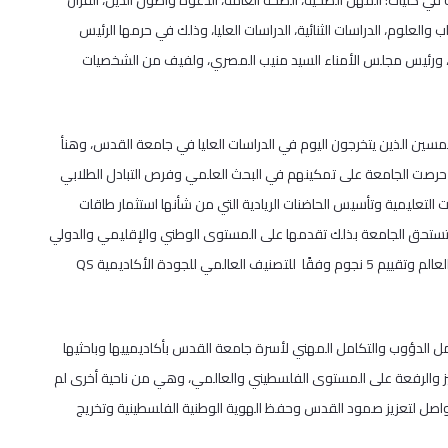
ريج الفوج (42) وطلبة الدفعة الثانية في كليات: المهن الصحية، الصحة العامة، الدعوة وأصول الدين، القرآن
 والعلوم، الدراسات الثنائية، الدراسات العليا، وذلك في حرمها الرئيس
دة، ورئيس مجلس الأمناء السيد منيب المصري، ولفيف من الشخصيات
مسين الذين يتخرجون اليوم في الدراسات العليا في جامعة القدس، وهنأ
ن حرصت الجامعة على تمكينهم في البحث العلمي وفرص التبادل الطلابي
 التعليمية وتأسيس الحاضنات الريادية التي من شأنها استثمار طاقات
، لتستحق الجامعة بذلك تقدمها على المستوى الوطني والإقليمي والدولي
بحصولها على الترتيب الأول بين الجامعات الفلسطينية والترتيب 1060 على العالم وتقييم 5 نجوم وفقًا للتصنيف العالمي للجودة الأكاديمية QS
عمل الدؤوب والتكامل المهني لأسرة جامعة القدس بأكاديمييها وباحثيها
لتميز والرفعة على المستوى الفلسطيني والعالمي، وهي من ناحية أخرى لم
صل لتعزيز صمود القدس وحفظ الهوية الوطنية الفلسطينية وتخريج