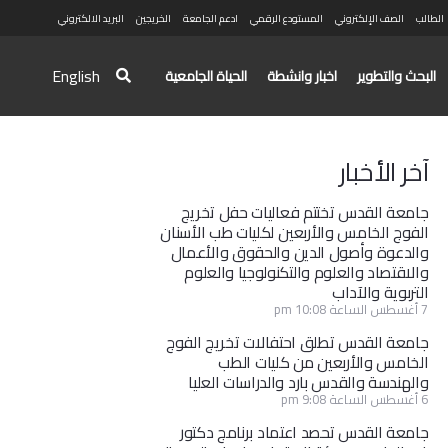
الطالب
الصف الإلكتروني
المستودع الرقمي
ادعم الجامعة
الخريجين
البريد الالكتروني
English
البحث والتطوير
اخبار وانشطة
الحياة الجامعية
آخر الأخبار
جامعة القدس تختتم فعاليات حفل تخريج
الفوج الخامس والأربعين لكليات طب الأسنان
والدعوة وأصول الدين والحقوق والأعمال
والاقتصاد والعلوم والتكنولوجيا والعلوم
التربوية والآداب
7 أغسطس الساعة 10:08 pm
جامعة القدس تطلق احتفالات تخريج الفوج
الخامس والأربعين من كليات الطب
والهندسة والقدس بارد والدراسات العليا
6 أغسطس الساعة 9:08 pm
جامعة القدس تحصد اعتماد برنامج دكتور