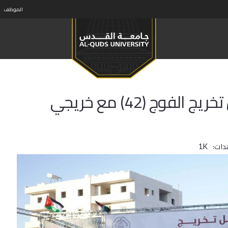
الموظف
جامعة القدس تختتم مراسم حفل تخريج الفوج (42) مع خريجي
دات:
1K