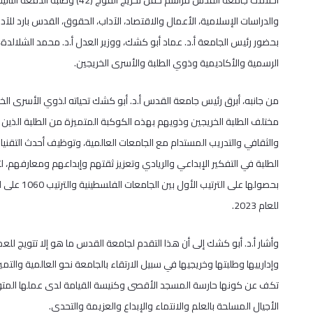
اختتمت جامعة القدس مراسم حفل تخ
والدراسات الإسلامية، الأعمال والاقتصاد، الآداب، الحقوق، القدس بارد للآداب
بحضور رئيس الجامعة أ.د. عماد أبو كشك، ووزير العدل أ.د. محمد الشلال
الرسمية والأكاديمية وذوي الطلبة والأسرى الخريجين.
من جانبه، أبرق رئيس جامعة القدس أ.د. أبو كشك تحياته لذوي الأسرى الخ
مختلف الطلبة الخريجين وذويهم بهذه الكوكبة المتميزة من الطلبة الذي
والثقافي والتدريب المستدام مع الجامعات العالمية، وتوظيف أحدث التقنيات
الطلبة في التفكير الإبداعي والريادي وتعزيز ثقتهم وإبداعهم ومعارفهم
للعام 2023.
وأشار أ.د. أبو كشك إلى أن هذا التقدم لجامعة القدس ما هو إلا تتويج لل
وإدارييها وطلبتها وخريجيها في سبيل الارتقاء بالجامعة نحو العالمية وا
تكف عن كونها حارسة المسجد الأقصى وكنيسة القيامة لدى عملها المتوا
الأجيال المسلحة بالعلم والانتماء والإبداع والعزيمة والتحدي.