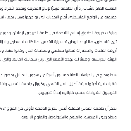
الماسة للعلم للشباب، إذ أن الجامعة مركزًا لإنتاج المعرفة وتقدم الأفر
حقيقية في الواقع الفلسطيني أمام التحديات التي تواجهها وهي تحمل ا
وباركت خريجة الحقوق إسلام التلاحمة في كلمة الخريجين لزملائها وذويه
ثرى فلسطين، هنا توحد الوطن تحت راية القدس، هنا كانت فلسطين ولا زالت 
أروقة القاعات والمختبرات فكانوا معلمي ومعلمات الخير، وكانوا سندنا وظ
الهيئة التدريسية، وهنيئًا لك بهذه الأقمار التي تزين سماءك العالية، والت
هذا وتخرج في الدراسات العليا خمسون أسيرًا في سجون الاحتلال بحضور ذوي
فقرات فنية أحيتها فرقة أصايل للفن الشعبي وكورال جامعة القدس، وافتتح 
الخريجون الشهادات بحسب كلياتهم إيذانًا بتخرجهم.
ي
ونجاد زعني للهندسة، والعلوم والتكنولوجيا، والعلوم التربوية.