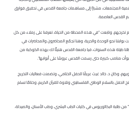
اد وتنمية المجتمعات، مشيرًا إلى مساهمات جامعة القدس في تحقيق فوارق
سم القدس العاصمة.
م تخرجهم، وتابعت “في هذه المحطة من الحياة، تعرفنا على زملاء من كل
بوابتنا نحو الوحدة والحرية، وهنا تجمّع المحاضرون والمحاضرات في
لنا طيلة هذه السنوات، فيا جامعة القدس هنيئًا لك بهذه الكوكبة من
ي تبوأت مناصب كبيرة حتى رسمت القدس عروسًا على أبوابها”.
هم، وكان د. خالد غيث عريفًا للحفل الختامي، وتضمنت فعاليات التخريج
الحفل بالسلام الوطني الفلسطيني وتلاوة للقرآن الكريم، وختامًا تسلم
ذكر أن جامعة القدس احتفلت أمس بتخريج الدفعة الأولى من الفوج “42” من طلبة البكالوريوس في كليات الطب البشري، وطب الأسنان، والصيدلة،