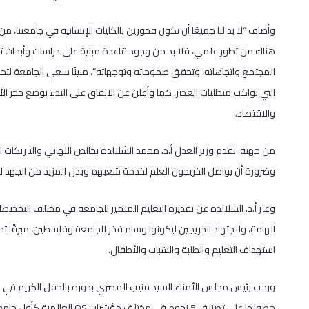
وأضاف “لا بد لنا جميعًا أن نكون فخورين بالكليات الإنسانية في جامعتنا، 
هناك من تطور علمي، فلا بد من وجود قاعدة مبنية على دراسات وأبح
المجتمع واتجاهاته، وتحقق طموحاته وتوجهاته”، مبينًا سعي الجامعة لتح
التي تواكب متطلبات العصر، كما وأعلن عن الاتفاق على البدء بوضع حجر ال
والاقتصاد.
من جهته، تقدم وزير العدل أ.د. محمد الشلالدة بخالص التهاني والتبريكات 
وضرورة أن يواصل الخريجون العلم لخدمة شعبهم وبذل المزيد من الجهد لت
وعبر أ.د. الشلالدة عن تقديره التعليم المتميز للجامعة في مختلف التخصص
الهامة، ولاجتهاد الخريجين ليكونوا وسام فخر للجامعة وفلسطين، مبرقًا 
استهداف التعليم والطلبة والشباب والأطفال.
ورحب رئيس مجلس الأمناء السيد منيب المصري بدوره بالحفل الكريم في رح
حصولها على تصنيف 5 نجوم في 