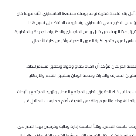
من أجل بناء قاعدة فكرية توجه بوصلة مجتمعنا الفلسطيني، لأنه مهما كان
اث تؤسس لفكر جمعي فلسطيني، وتستهدف الحفاظ على نسيج هذا
قيق هذا الهدف من خلال برامج الماجستير والدكتوراه الجديدة والمتطورة
أساس لمبنى متميز لكلية المهن الصحية، وآخر من كلية الأعمال
للطلبة الخريجين مؤكدًا أن الحياة كفاح وجهاد وتحقق مستمر للذات،
كوين المعارف والخبرات وخدمة الوطن بتحقيق التقدم والازدهار.
ات بما في ذلك الحقوق لتطوير المجتمع المحلي وتزويد المجتمع بالأبحاث
تحياته للشهداء والأسرى والقدس الشريف أمام ممارسات الاحتلال في
اب جامعة القدس، وهنأ الجامعة إدارة وطلبة وخريجين بهذا التميز لدى
مختلف مؤشرات QS العالمية كأول جامعة فلسطينية في ظل الظروف التي يعيشها الشعب الفلسطيني والحاجة