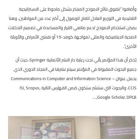
وأضافوا “تتفوق نتائج النموذج المبتكر بشكل ملحوظ على الاستراتيجية
التقليدية في التوزيع العادل للقاح للوصول إلى أكبر عدد من المواطنين، وهنا
يمكن استخدام النموذج لدعم صانعي القرار والمساعدة في تصميم التدخلات
الصحية الديناميكية والمثلى لمواجهة كوفد-19 أو تفشي الأمراض والأوبئة
الأخرى”.
يُذكر أن هذا المؤتمر يأتي تحت رعاية دار النشر الألمانية Springer، حيث أن
جميع البحوث المقبولة في المؤتمر سيتم نشرها في المجلد الدوري الذي
يحمل عنوان Communications in Computer and Information Science –
CCIS، والبحوث التي ستنشر ستكون ضمن الفهارس التالية ISI, Scopus,
Google Scholar, DPLB,…