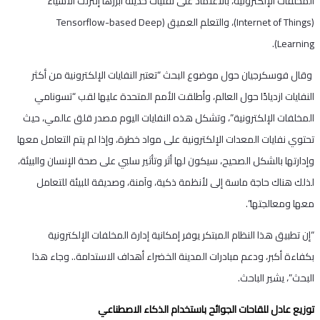
المخلفات الإلكترونية، بالاعتماد على تقنيات حديثة أبرزها إنترنت الأشياء
(Internet of Things)، والتعلم العميق (Tensorflow-based Deep
Learning).
وقال فوسكرجيان حول موضوع البحث “تعتبر النفايات الإلكترونية من أكثر
النفايات ازديادًا حول العالم، وأطلقت الأمم المتحدة عليها لقب “تسونامي
المخلفات الإلكترونية”، وتشكل هذه النفايات اليوم مصدر قلق عالمي، حيث
تحتوي نفايات المعدات الإلكترونية على مواد خطرة، وإذا لم يتم التعامل معها
وإدارتها بالشكل الصحيح، سيكون لها أثر وتأثير سلبي على صحة الإنسان والبيئة،
لذلك هناك حاجة ماسة إلى لأنظمة ذكية، وآمنة، وصديقة للبيئة للتعامل
معها ومعالجتها”.
“إن تطبيق هذا النظام المبتكر يوفر إمكانية إدارة المخلفات الإلكترونية
بكفاءة أكبر، ودعم مبادرات المدينة الخضراء أهداف الاستدامة.. وجاء هذا
البحث”، يشير الباحث.
توزيع عادل للقاحات الجوائح باستخدام الذكاء الاصطناعي