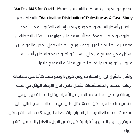
وقدم فوسكرجيان مشاركته الثانية في بحثه
VacDist MAS for Covid-19
Vaccination Distribution:” Palestine as A Case Study”،
بالشراكة مع
الباحثتين أسحار النتشة، وآية موسى، تحت إشراف الدكتور الفاضل أمجد
الرطروط، وتضمن نموذجًا فعالًا يعتمد على خوارزميات الذكاء الاصطناعي
ومعايير عالية لاتخاذ القرار بهدف توزيع اللقاحات حول المدن والمواطنين
بشكل عادل وسريع في حال انتشار الأوبئة، واعتمد فلسطين أثناء انتشار
فيروس كورونا فيها كحالة لتطبيق محاكاة النموذج عليها.
وأشار الباحثون إلى أن انتشار فيروس كورونا وضع حملًا هائلًا على منظمات
الرعاية الصحية والمستشفيات بشكل خاص، لدى الازدياد الهائل في نسبة
الوفيات ونقص المناعة عند الكثير من الأفراد، وكان للقاحات دور بارز في
تحسين مناعة الفرد، لكن عددها كان قليل في بداية الجائحة، وبالتالي على
منظمات الصحة العالمية اتباع استراتيجيات فعالة لتوزيع هذه اللقاحات بشكل
نموذجي حول المدن والأفراد بشكل يضمن التوزيع العادل للحد من انتشار
الوباء.