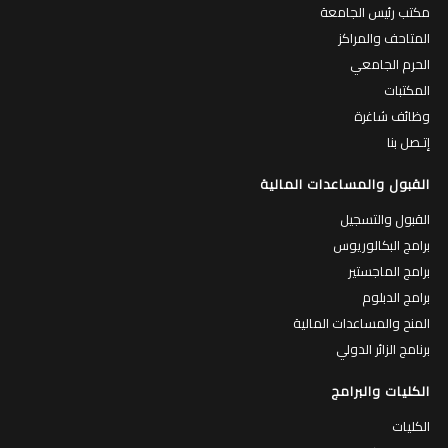
مكتب رئيس الجامعة
المتاحف والمراكز
الحرم الجامعي
المكتبات
وظائف شاغرة
إتـصل بنا
القبول والمساعدات المالية
القبول والتسجيل
برامج البكالوريوس
برامج الماجستير
برامج الدبلوم
المنح والمساعدات المالية
برنامج الزائر الدولي
الكليات والبرامج
الكليات
البرامج الاكاديمية