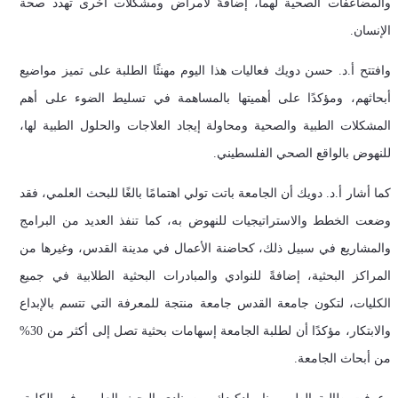
والمضاعفات الصحية لهما، إضافةً لأمراض ومشكلات أخرى تهدد صحة
الإنسان.
وافتتح أ.د. حسن دويك فعاليات هذا اليوم مهنئًا الطلبة على تميز مواضيع
أبحاثهم، ومؤكدًا على أهميتها بالمساهمة في تسليط الضوء على أهم
المشكلات الطبية والصحية ومحاولة إيجاد العلاجات والحلول الطبية لها،
للنهوض بالواقع الصحي الفلسطيني.
كما أشار أ.د. دويك أن الجامعة باتت تولي اهتمامًا بالغًا للبحث العلمي، فقد
وضعت الخطط والاستراتيجيات للنهوض به، كما تنفذ العديد من البرامج
والمشاريع في سبيل ذلك، كحاضنة الأعمال في مدينة القدس، وغيرها من
المراكز البحثية، إضافةً للنوادي والمبادرات البحثية الطلابية في جميع
الكليات، لتكون جامعة القدس جامعة منتجة للمعرفة التي تتسم بالإبداع
والابتكار، مؤكدًا أن لطلبة الجامعة إسهامات بحثية تصل إلى أكثر من 30%
من أبحاث الجامعة.