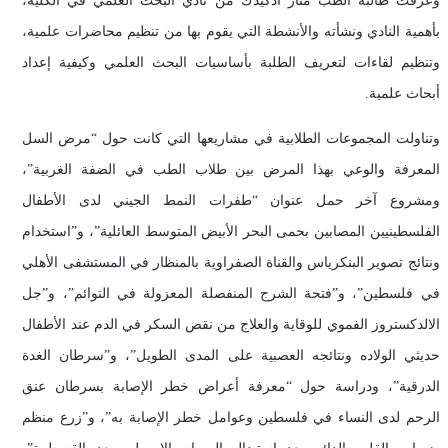
وعرفت طالبة الطب منار ادكيدك من نادي البحث العلمي في الكلية،
بأهمية النادي ونشأته والأنشطة التي يقوم بها من تنظيم محاضرات علمية،
وتنظيم لقاءات لتعريف الطلبة بأساسيات البحث العلمي وكيفية إعداد
أبحاث علمية.
وتناولت المجموعات الطلابية في مشاريعها التي كانت حول “مرض السل
المعرفة والوعي بهذا المرض بين طلاب الطب في الضفة الغربية”،
ومشروع آخر حمل عنوان “طفرات النمط الجيني لدى الأطفال
الفلسطينيين المصابين بحمى البحر الأبيض المتوسط العائلية”، و”استخدام
ونتائج تصوير البنكرياس والقناة الصفراوية بالمنظار في المستشفى الأهلي
في فلسطين”، و”فتحة الشرج المنفصلة المعزولة في التوائم”، و”جل
الالدكستروز الفموي للوقاية والعلاج من نقص السكر في الدم عند الأطفال
حديثي الولاده ونتائجه العصبية على المدى الطويل”، و”سرطان الغدة
الدرقية”، ودراسة حول “معرفة أعراض خطر الإصابة بسرطان عنق
الرحم لدى النساء في فلسطين وعوامل خطر الإصابة به”، و”زرع منظم