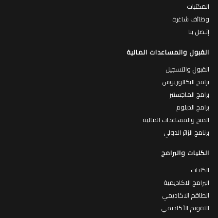
المكتبات
وظائف شاغرة
إتـصل بنا
القبول والمساعدات المالية
القبول والتسجيل
برامج البكالوريوس
برامج الماجستير
برامج الدبلوم
المنح والمساعدات المالية
برنامج الزائر الدولي
الكليات والبرامج
الكليات
البرامج الاكاديمية
الطاقم الاكاديمي
التقويم الأكاديمي