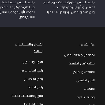
جامعة القدس تطلق احتفالات تخريج الفوج
جامعة القدس تحصد اعتماد بر
الخامس والأربعين من كليات الطب
في الطب من هيئة الاعتماد 
والهندسة والقدس بارد والدراسات العليا
الجودة الأردنية وفق المعايير
للتعليم الطبي
عن القدس
القبول والمساعدات
المالية
لمحة عن جامعة القدس
القبول والتسجيل
مكتب رئيس الجامعة
برامج البكالوريوس
المتاحف والمراكز
برامج الماجستير
الحرم الجامعي
برامج الدبلوم
المكتبات
المنح والمساعدات المالية
وظائف شاغرة
برنامج الزائر الدولي