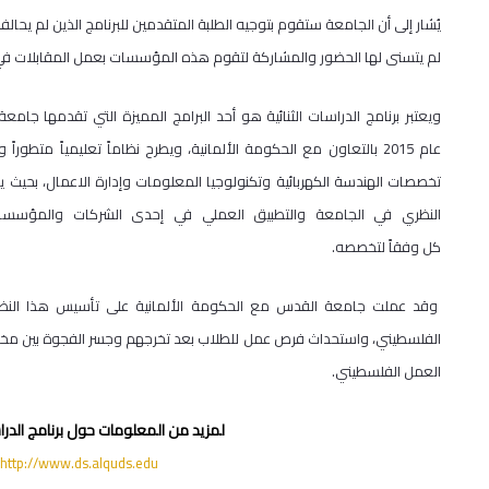
يُشار إلى أن الجامعة ستقوم بتوجيه الطلبة المتقدمين للبرنامج الذين لم يحال
لم يتسنى لها الحضور والمشاركة لتقوم هذه المؤسسات بعمل المقابلات في 
ويعتبر برنامج الدراسات الثنائية هو أحد البرامج المميزة التي تقدمها 
عام 2015 بالتعاون مع الحكومة الألمانية، ويطرح نظاماً تعليمياً متط
تخصصات الهندسة الكهربائية وتكنولوجيا المعلومات وإدارة الاعمال، بحيث 
النظري في الجامعة والتطبيق العملي في إحدى الشركات والمؤسسات 
كل وفقاً لتخصصه.
وقد عملت جامعة القدس مع الحكومة الألمانية على تأسيس هذا النظ
الفلسطيني، واستحداث فرص عمل للطلاب بعد تخرجهم وجسر الفجوة بين مخرج
العمل الفلسطيني.
لمزيد من المعلومات حول برنامج الدراسا
http://www.ds.alquds.edu
أ