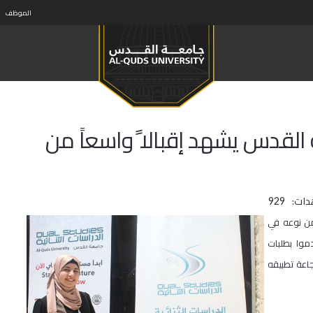
الموظف
ة القدس يشهد إقبالا ًواسعاً من
دات:
929
من نوعه في
دموا بطلبات
نامج مدى نجاعة تطبيقه