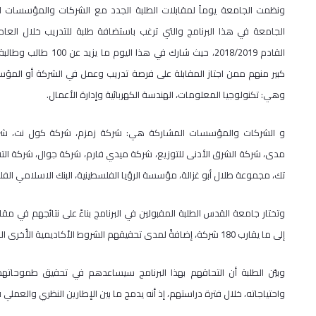
ونظمت الجامعة يوماً لمقابلات الطلبة الجدد مع الشركات والمؤسسات 
الجامعة في هذا البرنامج والتي ترغب باستضافة طلبة للتدريب خلال العام
القادم 2018/2019، حيث شارك في هذا اليوم 
كبير منهم ممن اجتاز المقابلة على فرصة تدريب وعمل في الشركة أو المؤ
وهي: تكنولوجيا المعلومات، الهندسة الكهربائية وإدارة الأعمال.
و الشركات والمؤسسات المشاركة هي: شركة زمزم، شركة كول نت، شركة ا
مدى، شركة الشرق الأدنى للتوزيع، شركة ميدي فارم، شركة جوال، شركة ال
تك، مجموعة طلال أبو غزالة، مؤسسة الرؤيا الفلسطينية، البنك الاسلامي الف
وتختار جامعة القدس الطلبة المقبولين في البرنامج بناءً على نتائجهم في م
إلى ما يقارب 180 شركة، إضافةً لمدى تحقيقهم الشروط الأكاديمية الأُخرى التي وضعتها الجامعة للطالب المتقدم كل وفق تخصصه.
وبيّن الطلبة أن التحاقهم بهذا البرنامج سيساعدهم في تحقيق طموحات
واحتياجاته، خلال فترة دراستهم، إذ أنه يدمج ما بين الإطارين النظري والعملي ف