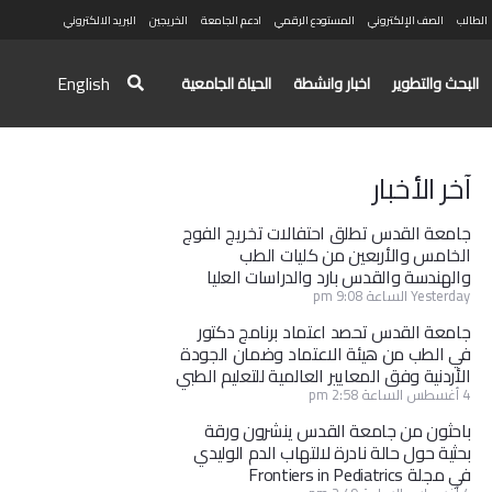
الطالب
الصف الإلكتروني
المستودع الرقمي
ادعم الجامعة
الخريجين
البريد الالكتروني
English
البحث والتطوير
اخبار وانشطة
الحياة الجامعية
آخر الأخبار
جامعة القدس تطلق احتفالات تخريج الفوج
الخامس والأربعين من كليات الطب
والهندسة والقدس بارد والدراسات العليا
Yesterday الساعة 9:08 pm
جامعة القدس تحصد اعتماد برنامج دكتور
في الطب من هيئة الاعتماد وضمان الجودة
الأردنية وفق المعايير العالمية للتعليم الطبي
4 أغسطس الساعة 2:58 pm
باحثون من جامعة القدس ينشرون ورقة
بحثية حول حالة نادرة لالتهاب الدم الوليدي
في مجلة Frontiers in Pediatrics