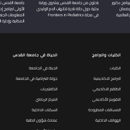
نامج دكتور
باحثون من جامعة القدس ينشرون ورقة
جامعة القدس تن
وضمان
بحثية حول حالة نادرة لالتهاب الدم الوليدي
الأولى لبرنامج إ
 العالمية
في مجلة Frontiers in Pediatrics
المعلومات الجغر
المكانية وإدارة ا
الكليات والبرامج
الحياة في جامعة القدس
الكليات
الحياة في الجامعة
البرامج الاكاديمية
جولة افتراضية في الجامعة
الطاقم الاكاديمي
الكافتيريات
التقويم الأكاديمي
المركز الرياضي
المساقات المطروحة
السكنات الداخلية
الهواتف الداخلية
عمادة شؤون الطلبة