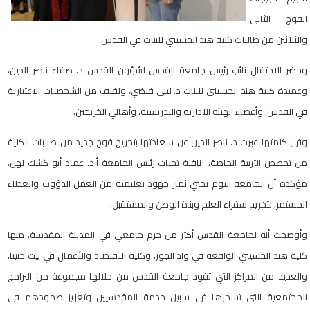
الفوج الثاني
والثلاثين من طالبات كلية هند الحسيني للبنات في القدس.
وحضر الاحتفال نائب رئيس جامعة القدس لشؤون القدس د. صفاء ناصر الدين،
وعميدة كلية هند الحسيني للبنات د. ليلي فيضي، ولفيف من الشخصيات الاعتبارية
في القدس، وأعضاء الهيئة الادارية والتدريسية، وأهالي الخريجين.
وفي كلمتها عبرت د. ناصر الدين عن سعادتها بتخريج فوج جديد من طالبات الكلية
من تخصص التربية الخاصة، ناقلة تحيات رئيس الجامعة أ.د. عماد أبو كشك لهن،
مؤكدة أن الجامعة اليوم تجني ثمار جهود تعليمية من العمل الدؤوب والعطاء
المستمر، لتخريج سفراء العلم وبناة الوطن والمستقبل.
وأوضحت أنه لجامعة القدس أكثر من حرم جامعي في المدينة المقدسة، منها
كلية هند الحسيني الواقعة في واد الجوز، وكلية الاقتصاد والأعمال في بيت حنينا،
والعديد من المراكز التي تقود جامعة القدس من خلالها مجموعة من البرامج
المجتمعية التي تسخرها في سبيل خدمة المقدسيين وتعزيز صمودهم في