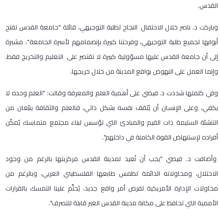
القدس.
وباركت د. ناصر خلال الاحتفال النجاح لطلبة التوجيهي، قائلة "جامعة القدس تفتح
أبوابها لجميع طلبة التوجيهي، وفرحتنا كبيرة بإنضمامهم لأسرة الجامعة"، مشيرة
إلى أن جامعة القدس عليها مسؤولية كبيرة لا تقتصر على التعليم والتخريج فقط،
وإنما العمل على النهوض بواقع المدينة من خلال خريجها.
وفي كلمتها شددت د. فيضي على أهمية العلم والمعرفة وقالت: "العلم وحده لا
يكفي، وعلى الإنسان أن يُثقف نفسه بشكل ذاتي، فالعلم والثقافة ينبُعان من
التنشئة السليمة ذات القيم والمبادئ التي تؤسس لبناء مجتمع متماسك يُمكّن
أفراده لإستنهاض القوة الكامنة في داخلهم".
وأضافت د. فيضي "يجب أن نُعيد لمدينة القدس مركزيتها بالرغم من وجود
الاحتلال، ومحاولاته الدائمة لطمس طابعها الفلسطيني العربي، وبالرغم من
محاولات الإدارة الأمريكية لفرض أمر واقع جديد، يُحتِّم علينا التمسك بالقرارات
الأممية التي تحافظ على مكانة مدينة القدس الغير قابلة للتصرف".