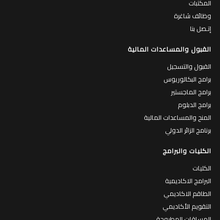
المكتبات
وظائف شاغرة
إتـصل بنا
القبول والمساعدات المالية
القبول والتسجيل
برامج البكالوريوس
برامج الماجستير
برامج الدبلوم
المنح والمساعدات المالية
برنامج الزائر الدولي
الكليات والبرامج
الكليات
البرامج الاكاديمية
الطاقم الاكاديمي
التقويم الأكاديمي
المساقات المطروحة