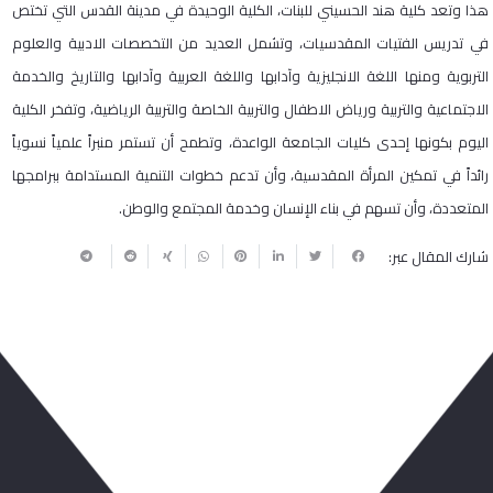
هذا وتعد كلية هند الحسيني للبنات، الكلية الوحيدة في مدينة القدس التي تختص
في تدريس الفتيات المقدسيات، وتشمل العديد من التخصصات الادبية والعلوم
التربوية ومنها اللغة الانجليزية وآدابها واللغة العربية وآدابها والتاريخ والخدمة
الاجتماعية والتربية ورياض الاطفال والتربية الخاصة والتربية الرياضية، وتفخر الكلية
اليوم بكونها إحدى كليات الجامعة الواعدة، وتطمح أن تستمر منبراً علمياً نسوياً
رائداً في تمكين المرأة المقدسية، وأن تدعم خطوات التنمية المستدامة ببرامجها
المتعددة، وأن تسهم في بناء الإنسان وخدمة المجتمع والوطن.
شارك المقال عبر:
ربما يعجبك أيضا