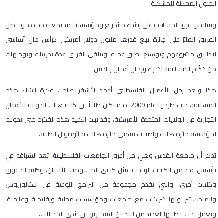
الحلول الممكنة للمشكلة.
وتتنافس فرق المسابقة على إنشاء مشاريع ومؤسسات مجتمعية جديدة، ويحصل
الفريق الفائز على جائزة يبلغ قدرها مليون دولار أمريكي كرأس مال أساسي
لإطلاق مشروعهم وتوسيع نطاق عمله، ويتلقى الفريق عدة تدريبات وتوجيهات
من حُكّام المسابقة الخبراء ورجال أعمال رياديين.
هذا ويعد رجل الأعمال الفلسطيني أحمد الأشقر صاحب فكرة إنشاء هذه
المسابقة، حيث طرحها عام 2009 عندما كان طالباً في كلية هالت الدولية للأعمال
التجارية في الولايات المتحدة الأمريكية، وقد تبنت الكلية هذه الفكرة حتى تحولت
لمؤسسة جائزة هالت وأصبحت تسمى جائزة هالت بجائزة نوبل للطلبة.
يُذكر أن جامعة القدس وهي من أعرق الجامعات الفلسطينية، تعد السّباقة في
تأسيس عدد من الكليات الريادية، مثل كليتي الطب وطب الأسنان، وكلية الحقوق
وكليات أخرى، والتي تقدم مجموعة من البرامج النوعية في البكالوريوس
والماجيستير، ولها شراكات مع جامعات ومؤسسات محلية وإقليمية وعالمية،
ويعمل تحت مظلتها العديد من الباحثين المتميزين في شتى المجالات.