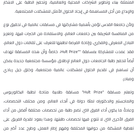
المتمثلة ببناء وتطوير الشراكات المحلية والعالمية، وتحفيز الطلبة على الابتكار
والإبداع من أجل المساهمة في إيجاد الحلول الأمثل للمشكلات المجتمعية.
ولأن جامعة القدس تؤمن بأهمية مشاركتها في مسابقات عالمية في تحقيق نوع
من المنافسة الشريفة بين جامعات العالم، والاستفادة من الخبرات فيها، وتعزيز
التبادل المعرفي والفكري، وإتاحة الفرصة لطلبتها للتعرف على ثقافات دول العالم،
فقد عمدت للمشاركة بمسابقة ""Hult Prize، خاصةً وأن هذه المسابقة تهدف
أيضاً لتحفيز طلبة الجامعات حول العالم لإطلاق مؤسسة مجتمعية جديدة يمكن
أن تساهم في تقديم الحلول لمشكلات عالمية مجتمعية، وخلق جيل ريادي
ومبادر.
وتعتبر مسابقة "Hult Prize" مسابقة طلابية متاحة لطلبة البكالوريوس
والماجستير والدكتوراه لمئة دولة في أنحاء العالم، ومن مختلف التخصصات،
وعادةً ما يكون أداء الفرق التي تضم طلبة من تخصصات مختلفة أفضل من أداء
الفرق الأخرى التي لا تتنوع فيها تخصصات طلبتها، وهذا يعود لقدرة الفريق على
تغطية المشكلة من جوانبها المختلفة وفهم إطار العمل، وطرح عدد أكبر من