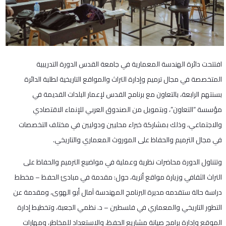
افتتحت دائرة الهندسة المعمارية في جامعة القدس الدورة التدريبية
المتخصصة في مجال ترميم وإدارة التراث والمواقع التاريخية لطلبة الدائرة
بسنتهم الرابعة، بالتعاون مع برنامج القدس لإعمار البلدات القديمة في
مؤسسة “التعاون”، وبتمويل من الصندوق العربي للإنماء الاقتصادي
والاجتماعي، وذلك بمشاركة خبراء محليين ودوليين في مختلف التخصصات
في مجال الترميم والحفاظ على الموروث المعماري والتاريخي.
وتتناول الدورة محاضرات نظرية وعملية في مواضيع الترميم والحفاظ على
التراث الثقافي وزيارة مواقع أثرية، حول: مقدمة في مبادئ الحفظ – مخطط
دراسة حالة ستقدمه مديرة البرنامج المهندسة آمال أبو الهوى، ومقدمة عن
التطور التاريخي والمعماري في فلسطين – د. نظمي الجعبة، وتخطيط إدارة
الموقع وإدارة برامج صيانة مشاريع الحفظ، والاستعداد للمخاطر، ومهارات