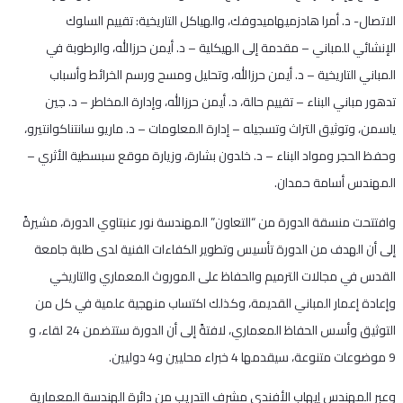
الاتصال- د. أمرا هادزميهاميدوفك، والهياكل التاريخية: تقييم السلوك
الإنشائي للمباني – مقدمة إلى الهيكلية – د. أيمن حرزالله، والرطوبة في
المباني التاريخية – د. أيمن حرزالله، وتحليل ومسح ورسم الخرائط وأسباب
تدهور مباني البناء – تقييم حالة، د. أيمن حرزالله، وإدارة المخاطر – د. جين
ياسمن، وتوثيق التراث وتسجيله – إدارة المعلومات – د. ماريو سانتناكوانتيرو،
وحفظ الحجر ومواد البناء – د. خلدون بشارة، وزيارة موقع سبسطية الأثري –
المهندس أسامة حمدان.
وافتتحت منسقة الدورة من “التعاون” المهندسة نور عنبتاوي الدورة، مشيرةً
إلى أن الهدف من الدورة تأسيس وتطوير الكفاءات الفنية لدى طلبة جامعة
القدس في مجالات الترميم والحفاظ على الموروث المعماري والتاريخي
وإعادة إعمار المباني القديمة، وكذلك اكتساب منهجية علمية في كل من
التوثيق وأسس الحفاظ المعماري، لافتةً إلى أن الدورة ستتضمن 24 لقاء، و
9 موضوعات متنوعة، سيقدمها 4 خبراء محليين و4 دوليين.
وعبر المهندس إيهاب الأفندي مشرف التدريب من دائرة الهندسة المعمارية