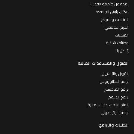
لمحة عن جامعة القدس
مكتب رئيس الجامعة
المتاحف والمراكز
الحرم الجامعي
المكتبات
وظائف شاغرة
إتـصل بنا
القبول والمساعدات المالية
القبول والتسجيل
برامج البكالوريوس
برامج الماجستير
برامج الدبلوم
المنح والمساعدات المالية
برنامج الزائر الدولي
الكليات والبرامج