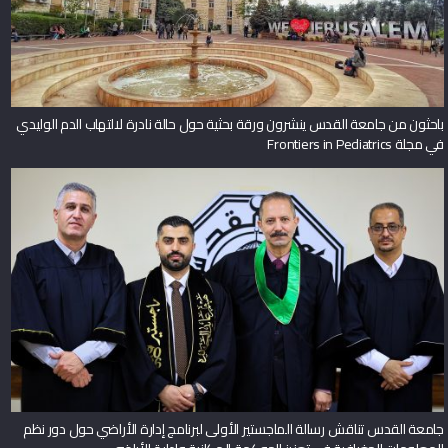
باحثون من جامعة القدس ينشرون ورقة بحثية حول حالة نادرة لالتهاب الدم الوليدي
في مجلة Frontiers in Pediatrics
جامعة القدس تناقش رسالة الماجستير الأولى لبرنامج إدارة الأراضي حول دور نظم