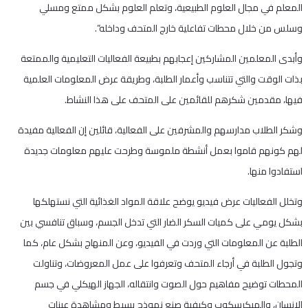
المعلم في مجال العلوم الطبيعية، وتعلم العلوم بشكل ممتع ومسلي
وسلس من خلال محطات تفاعلية خارج المتحف وداخله”.
وأبدى المعلمين المشاركين إعجابهم بطبيعة الفعاليات التعليمية والممتعة
بذات الوقت والتي تتناسب وأعمار الطلبة، وطريقة عرض المعلومات العلمية
فيها، مقدمين شكرهم للقائمين على المتحف على هذا النشاط.
وشكر الطلاب مدارسهم والمشرفين على الفعالية، قائلين إن الفعالية مفيدة
لهم كونهم قاموا بعمل أنشطة ملموسة وطرحت عليهم معلومات جديدة
استفادوا منها.
وتخلل الفعاليات عرض فيديو يوضح علاقة المواد الغذائية التي نستهلكها
بشكل يومي على كميات السكر الضار التي تدخل الجسم، وسباق تنافسي بين
الطلبة عن المعلومات التي وردت في الفيديو، وعن المنهاج بشكل عام، كما
وتجول الطلبة في أرجاء المتحف وتعرفوا على عمل المعروضات، وتناولت
المحطات توضيح مفاهيم حول الصوت وانتقاله، الجهاز الهيكلي في جسم
الانسان، والميكرسكوب وكيفية صنع نموذج بسيط ومشاهدة عينات