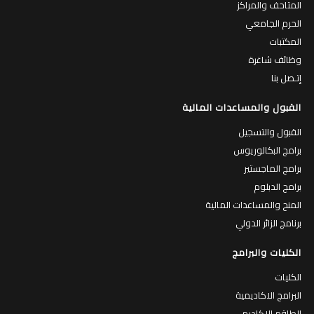
المتاحف والمراكز
الحرم الجامعي
المكتبات
وظائف شاغرة
إتـصل بنا
القبول والمساعدات المالية
القبول والتسجيل
برامج البكالوريوس
برامج الماجستير
برامج الدبلوم
المنح والمساعدات المالية
برنامج الزائر الدولي
الكليات والبرامج
الكليات
البرامج الاكاديمية
الطاقم الاكاديمي