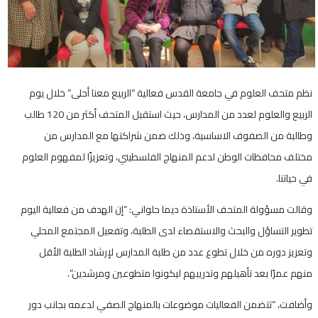
نظم متحف العلوم في جامعة القدس فعالية “الربيع معنا أحلى” خلال يوم
الربيع والعلوم لعدد من المدارس، حيث استقبل المتحف أكثر من 120 طالب
وطالبة من الصفوف الاساسية، وذلك ضمن شراكتها مع المدارس من
مختلف محافظات الوطن لدعم المنهاج الفلسطيني، وتعزيزًا لمفهوم العلوم
في حياتنا.
وقالت مسؤولة المتحف الأستاذة ديما حلواني: “إن الهدف من فعالية اليوم
تطوير التساؤل والبحث والاستقصاء لدى الطلبة، وتفعيل المجتمع المحلي
وتعزيز دوره من خلال تطوع عدد من طلبة المدارس لإرشاد الطلبة الأقل
منهم عمرًا بعد تأهيلهم وتدريبهم ليكونوا متطوعين ومرشدين”.
وأضافت، “تتضمن الفعاليات موضوعات بالمنهاج الصفي لدعمه بجانب دور