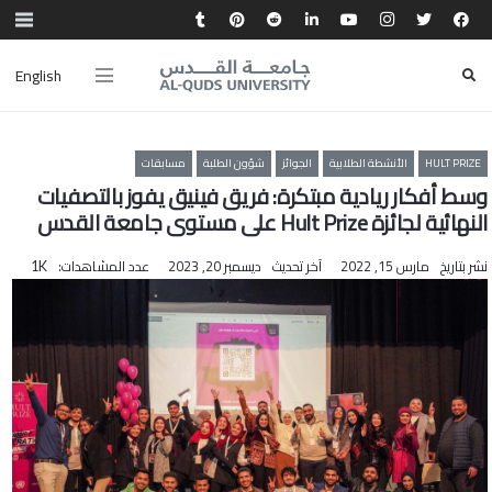
English
HULT PRIZE
الأنشطة الطلابية
الجوائز
شؤون الطلبة
مسابقات
وسط أفكار ريادية مبتكرة: فريق فينيق يفوز بالتصفيات
النهائية لجائزة Hult Prize على مستوى جامعة القدس
نشر بتاريخ
مارس 15, 2022
آخر تحديث
ديسمبر 20, 2023
عدد المشاهدات:
1K