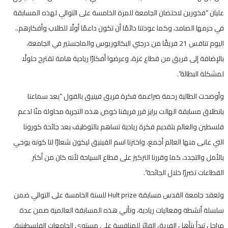
عليان “فخورين لاحتضان الجامعة للمرة الخامسة على التوالي لهذه المسابقة
في حرمها الصامد، وكما عودتنا دائمًا أن تكون داعمًا أولًا للطلاب وأفكارهم..
اليوم تنافس 21 فريقًا من درجتي البكالوريوس والماجستير في الجامعة،
بالإضافة إلى فريق من قطاع غزة، وعرضوا أفكارًا ريادية هامة تقترح حلولًا
لمشكلة البطالة”.
وأوضحت الطالبة رحمة ضراغمة فكرة فريق فينيق بالقول “بعد سماعنا
بانطلاق مسابقة الهالت برايز قرر فريقنا خوض هذه التجربة محاولة منّا لدعم
فلسطين والعالم بتقديم فكرة ريادية تساهم بالتوظيف بعد جائحة كورونا
التي عانى منها العالم أجمع، واخترنا اسم الفينيق ليكون شعارًا لنا كونه يوحي
بالأمل والتجدد، كما وقررنا التركيز على قطاع السياحة لأنه كان من أكثر
القطاعات تضررًا خلال الجائحة”.
وتعقد جامعة القدس مسابقة Hult prize للسنة الخامسة على التوالي ضمن
سلسلة أنشطة وفعاليات ريادية، وتأتي هذه المسابقة العالمية ضمن عدة
مراحل تبدأ بتأهل الفريق الفائز للمنافسة على مستوى الجامعات الفلسطينية،