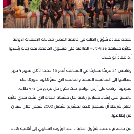
نظمت عمادة شؤون الطلبة في جامعة القدس فعاليات التصفيات النهائية
لجائزة مسابقة Hult Prize العالمية على مستوى الجامعة، تحت رعاية رئيسها
أ.د. عماد أبو كشك.
وتنافس 21 فريقًا مشاركًا في المسابقة أمام 15 حكمًا، تأهل منهم 4 فرق
لينطلقوا إلى المنافسة المحلية والعالمية التي ستؤهلهم بدورها لبناء
فكرتهم الريادية على أرض الواقع، حيث تكون كل فريق من 3-4 طلاب،
تنافسوا على إنشاء مشاريع ريادية تحل مشكلة البطالة التي مثلت تحدي جائزة
العام، شريطة أن تستطيع هذه المشاريع تشغيل 2000 شخص خلال سنتين
من إطلاقها.
من جانبه، نوه عميد شؤون الطلبة د. عبد الرؤوف السناوي إلى أهمية هذه