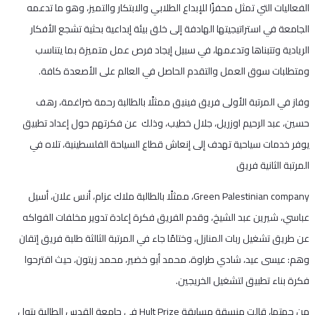
الفعاليات التي تمثل محفزًا للإبداع الطلابي والابتكار والتميز، وهو ما تدعمه
الجامعة في استراتيجيتها الهادفة إلى خلق بيئة إبداعية بحثية تشجع الأفكار
الريادية وتتبناها وتدعمها، في سبيل إيجاد فرص عمل متميزة بما يتناسب
ومتطلبات سوق العمل والتقدم الحاصل في العالم على الأصعدة كافة.
وفاز في المرتبة الأولى فريق فينيق ممثلًا بالطالبة رحمة ضراغمة، رهف
حسين، عبد الرحيم اوزريل، جلال خطيب، وذلك عن فكرتهم حول إعداد تطبيق
يوفر خدمات سياحية تهدف إلى إنعاش قطاع السياحة الفلسطينية، تلاه في
المرتبة الثانية فريق
Green Palestinian company، ممثلًا بالطالبة ملاك عزام، أنس علان، أسيل
عباسي، شيرين عبد الشيخ، وقدم الفريق فكرة إعادة تدوير مخلفات الفواكه
عن طريق تشغيل ربات المنازل، وختامًا جاء في المرتبة الثالثة طلبة فريق إتقان
وهم: عيسى عيد، شادي طراوة، محمد أبو خضير، محمد زيتون، حيث اقترحوا
فكرة بناء تطبيق لتشغيل الخريجين.
من جهتها، قالت منسقة مسابقة Hult Prize في جامعة القدس الطالبة بتول