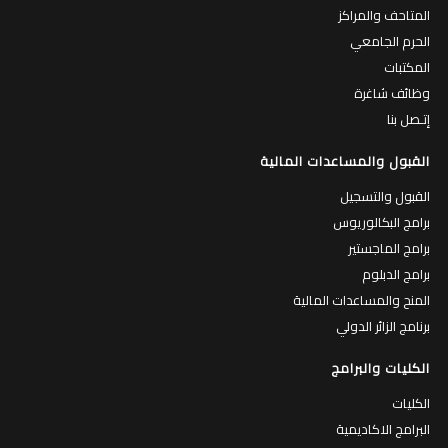
المتاحف والمراكز
الحرم الجامعي
المكتبات
وظائف شاغرة
إتـصل بنا
القبول والمساعدات المالية
القبول والتسجيل
برامج البكالوريوس
برامج الماجستير
برامج الدبلوم
المنح والمساعدات المالية
برنامج الزائر الدولي
الكليات والبرامج
الكليات
البرامج الاكاديمية