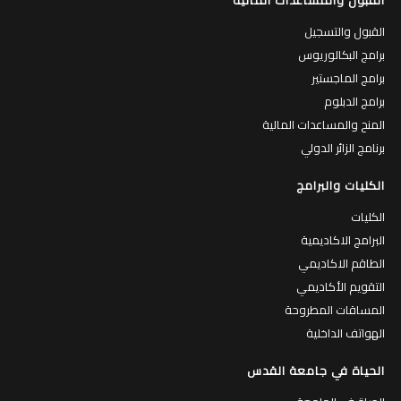
القبول والتسجيل
برامج البكالوريوس
برامج الماجستير
برامج الدبلوم
المنح والمساعدات المالية
برنامج الزائر الدولي
الكليات والبرامج
الكليات
البرامج الاكاديمية
الطاقم الاكاديمي
التقويم الأكاديمي
المساقات المطروحة
الهواتف الداخلية
الحياة في جامعة القدس