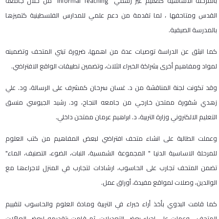
بالمرحلة الاساسية كتعليم غير رسمي "Informal Teaching" من خلال جامعة
القدس ومتاحفها ، لما تقدمة من دعم علمي للمدارس الفلسطينية كتميزها
بالمدرسة الصيفية.
كما انبثق عن الدراسة توصيات عدة من اهمها، ضرورة تبني المتحف وتضمينه
لمواد ومفاهيم أخرى بشراكة الخبراء الثلاث، وتضمين تطبيقات الواقع الافتراضي.
وقد تكونت لجنة المناقشة من د. غسان سرحان كمشرف على الرسالة، ود. علي
زهدي شقورة ممتحن خارجي من جامعه النجاح، ود. رشيد الجيوسي منسق
التعليم الالكتروني وزارة التربية، د. ابراهيم عرمان ممتحن داخلي.
وعملت الطالبة على انشاء متحف افتراضي لبعض المفاهيم من كتب العلوم
للمرحلة الاساسية الدنيا " المجموعة الشمسية، النبات، الضوء، التصنيف، الماء"
تضمن المتحف تجارب على الحاسوب، ارشادات لتجارب في المنزل لاجراءها مع
الوالدين، وصلات لمواقع مفيدة، أوراق عمل.
كما قامت البدوي بأخذ أراء خبراء في التربية ومادة العلوم والحاسوب لتقييم
المتحف ، وعملت على اجراء بعض التعديلات، ثم قامت بتقديمه لبعض العائلات