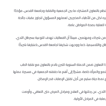
تنظم بالتعاون المشترك ما بين الجمعية والنقابة وجامعة القدس، مؤكدًا
ره لكل من للأطباء المخبريين لعملهم المسؤول لتجاوز عقبات جائحة
ة للعناية بصحة المواطن عامة.
 من شركاء ومهتمين، مبينةً أن الفعاليات تهدف للتوعية بسرطان الثدي،
ان والثلاسيميا، كما ووجهت شكرها لجامعة القدس باعتبارها شريكًا
تعاون ضمن الحملة السنوية للتبرع بالدم بالتعاون مع نقابة الطب
مع والمرأة خاصة، مشيرًا إلى أهم ما حققته الجمعية في مسيرة عملها
ع نمط حياة سليم من أجل تقليل الإصابات قدر الإمكان.
ثدي، عن رحلتها في العلاج ومراحل المرض حتى التعافي، وأوصت
ابة في المراحل الأولية.