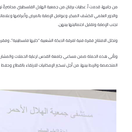
من جانبها، قدمت أ. عطيات برقان من جمعية الهلال الفلسطيني محاضرةً تو
والدور العلمي للكشف المبكر، وعوامل الإصابة بالمرض وأعراضها وعلاماته
تجنب الإصابة وتقليل احتماليتها بينهن.
وتخلل الافتتاح فقرة فنية لفرقة الدبكة الشعبية “خليها فلسطينية”، وفقر
وتأتي هذه الحملة ضمن مساعي جامعة القدس لرعاية الحملات والمشاريع
المتخصصة والربط بينها، من أجل تسخير الإمكانيات للارتقاء بالقطاع وحفظ 