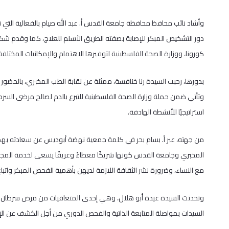
وأشاد نائب محافظ محافظة جامعة القدس أ. عبد الله صيام بالفعالية التي 
دور التشخيص المبكر للإصابة بصفته الطريق الأسلم للعلاج، كما وقدم شك
كورونا، ووزارة الصحة الفلسطينية لتوفيرها الاهتمام والإمكانيات المختلف
بدورها، رحبت السيدة رنا خنافسة، ممثلة عن نقابة الطب المخبري، بالحضور
وتأتي ضمن حملة وزارة الصحة الفلسطينية للتبرع بالدم لصالح مرضى السرط
استراتيجيًا للأنشطة الهادفة.
من جهته، عبر أ. بسام بحر في كلمة جمعية نهضة أبوديس عن سعادته بهذا ال
المخبري وجامعة القدس كونها شريكًا معطاءً وعريقًا يسعى لخدمة المجت
مع النساء، وضرورة نشر الثقافة اللازمة لديهن بأهمية الفحص المبكر واتبا
وتحدثت السيدة عيدة أبو هلال، وهي إحدى المتعافيات من مرض سرطان ال
السيدات بمواصلة المتابعة الذاتية والفحص الدوري من أجل الكشف عن الإص