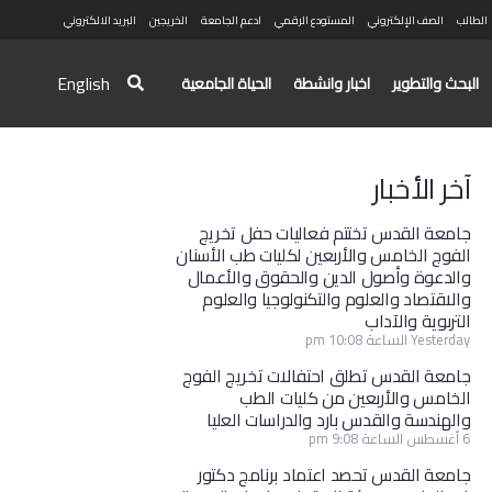
الطالب
الصف الإلكتروني
المستودع الرقمي
ادعم الجامعة
الخريجين
البريد الالكتروني
English
البحث والتطوير
اخبار وانشطة
الحياة الجامعية
آخر الأخبار
جامعة القدس تختتم فعاليات حفل تخريج
الفوج الخامس والأربعين لكليات طب الأسنان
والدعوة وأصول الدين والحقوق والأعمال
والاقتصاد والعلوم والتكنولوجيا والعلوم
التربوية والآداب
Yesterday الساعة 10:08 pm
جامعة القدس تطلق احتفالات تخريج الفوج
الخامس والأربعين من كليات الطب
والهندسة والقدس بارد والدراسات العليا
6 أغسطس الساعة 9:08 pm
جامعة القدس تحصد اعتماد برنامج دكتور