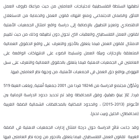
تطبقها السلطة الفلسطينية لاحتياجات العاملين من حيث مراعاة ظروف العمل
اللائق والضمان الاجتماعي ومنع انتهاك قانون العمل والحماية من الاستغلال
الاقتصادي وتعزيز التطبيق بالإضافة إلى دراسة واقع امتثال الجمعيات الأهلية
لقانون العمل الفلسطيني والعقبات التي تحول دون تطبيقه وذلك من حيث تقييم
الامتثال لقانون العمل فيما يتعلق بالأجور والتعرف على واقع الحقوق العمالية
المتعلقة بالإجازات وبيئة العمل وتسليط الضوء على الانتهاكات الواقعة على
العاملين في الجمعيات الاهلية فيما يتعلق بالحقوق العمالية والتعرف على سبل
النهوض بواقع حق العمل في الجمعيات الأهلية، من وجهة نظر العاملين فيها.
وتَكَوَّنَ مجتمع الدراسة من 18246 فردا من 2001 جمعية أهلية, وبلغت العينة 519
فردا, عَبْرَ عينةٍ طبقيةٍ، وفق المحافظة وقد تم تحديد حدود الدراسة الزمانية بين
الأعوام (2013-2015) ، والحدود المكانية بالمحافظات الشمالية الضفة الغربية
(محافظتي: الخليل وبيت لحم).
وقد جاءت نتائج الدراسة حول درجة امتثال إدارات الجمعيات الاهلية في الضفة
الغربية لقانون العمل الفلسطيني فيما يتعلق بالاجور من وجه نظر العاملين فيها