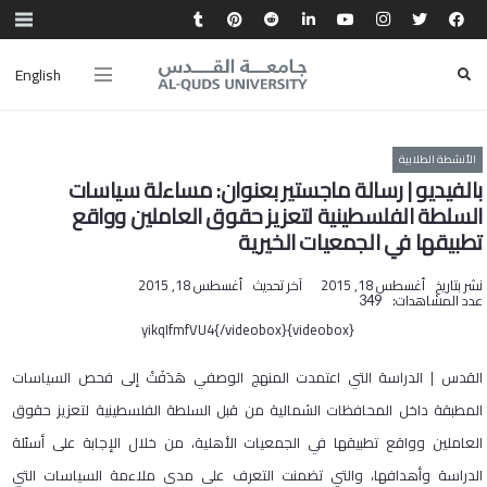
English
الأنشطة الطلابية
بالفيديو | رسالة ماجستير ‎بعنوان: مساءلة سياسات
السلطة الفلسطينية لتعزيز حقوق العاملين وواقع
تطبيقها في الجمعيات الخيرية‎‎
نشر بتاريخ
أغسطس 18, 2015
آخر تحديث
أغسطس 18, 2015
عدد المشاهدات:
349
{videobox}yikqIfmfVU4{/videobox}
القدس | الدراسة التي اعتمدت المنهج الوصفي هَدَفَتْ إلى فحص السياسات
المطبقة داخل المحافظات الشمالية من قبل السلطة الفلسطينية لتعزيز حقوق
العاملين وواقع تطبيقها في الجمعيات الأهلية، من خلال الإجابة على أسئلة
الدراسة وأهدافها، والتي تضمنت التعرف على مدى ملاءمة السياسات التي