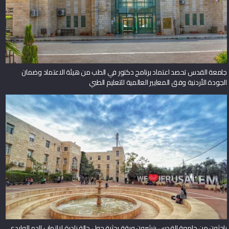
جامعة القدس تحصد اعتماد برنامج دكتور في الطب من هيئة الاعتماد وضمان
الجودة الأردنية وفق المعايير العالمية للتعليم الطبي
باحثون من جامعة القدس ينشرون ورقة بحثية حول حالة نادرة لالتهاب الدم الوليدي