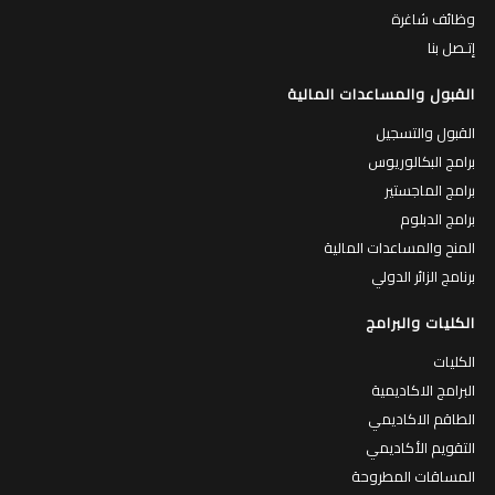
وظائف شاغرة
إتـصل بنا
القبول والمساعدات المالية
القبول والتسجيل
برامج البكالوريوس
برامج الماجستير
برامج الدبلوم
المنح والمساعدات المالية
برنامج الزائر الدولي
الكليات والبرامج
الكليات
البرامج الاكاديمية
الطاقم الاكاديمي
التقويم الأكاديمي
المساقات المطروحة