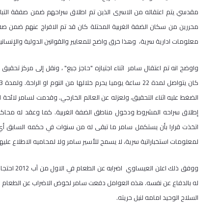
محررين من سكان الضفة الغربية المحتلة كان قد تم الافراج عنهم ضمن صفق
معلومات ادارية سرية، وهذا خرق واضح للمعايير والقوانين الدولية والإنسان
الضغط عليه اثناء التحقيق، ولعزله عن العالم الخارجي. وقدمت لسامر لائح
إطلاق سراحه المشروط ودخول مناطق الضفة الغربية. كما وعقد له محاكم
لمعلومات استخباراتية سرية، لا يسمح للأسير سامر ولا لمحاميه الاطلاع عليها 
ووفق ذلك ا
له بالدفاع عن نفسه. هذه العوامل دفعت سامر لخوض الاضراب عن الطعام بش
السلاح الوحيد امامه لنيل حريته.