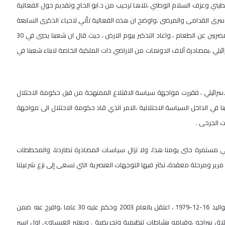
ني وعزف السلام الوطني ،تلاها ترحيب من د.ابو الحاج وتقديم حول الفعالية
ياء يوم الاسير ،ضمن اعلان عام 2013 كعام لتحرير الاسرى القدامى والمرضى ،واوضح ان هذه الفعالية تأتي لاحياء الذكرى السابعة
والثلاثين ليوم الارض وتضامنا مع الاسير سامر العيساوي وكافة الاسرى المضربين عن الطعام ، واعاد التذكير بيوم الارض ، حيث قال ان شعبنا يحيي في 30
يلي ،بمصادرة آلاف الدونمات من الاراضي ذات الملكية الخاصة لابناء شعبنا في
لاسرائيلي ، فقررت مواجهة سياسة الاقتلاع الممنهجة من قبل حكومة الاحتلال
نا في الداخل السياسة الاحتلالية ،الامر الذي قاد حكومة الاحتلال الى مواجهة
كة الأرض لم تنتهي في الثلاثين من آذار من العام1976، بل هي مستمرة حتى يومنا هذا، ولا تزال سياسات المصادرة تطاردنا، والمخططات
ع مرير ومرحلة معقدة، تكثر فيها التوجهات العنصرية التي تسعى إلى نزع شرعيتنا
ثم عاد التركيز على قضية اضراب سامر العيساوي ، حيث قال ان سامر من مواليد 16-12-1979 ، اعتقل بالعام 2003 وحكم عليه 30 عاما ،وافرج عنه ضمن
-7-2012 ،بذريعة مخالفته لشروط اطلاق سراحه ،وقيامه بنشاطات تنظيمية وتحريضية . ويعتبر العيساوي اول اسير