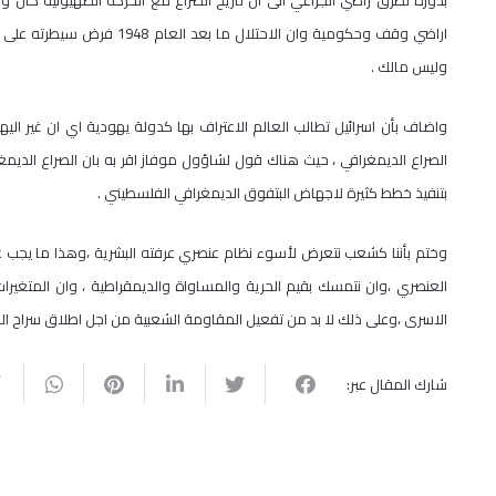
اراضي وقف وحكومية وان الاحت
وليس مالك .
واضاف بأن اسرائيل تطالب العالم الاعتراف بها كدولة يهودية اي ان غير ا
الصراع الديمغرافي ، حيث هناك قول لشاؤول موفاز اقر به بان الصراع الديمغرا
بتنفيذ خطط كثيرة لاجهاض البتفوق الديمغرافي الفلسطيني .
وختم بأننا كشعب نتعرض لأسوء نظام عنصري عرفته البشرية ،وهذا ما يجب 
العنصري ،وان نتمسك بقيم الحرية والمساواة والديمقراطية ، وان المتغيرات 
الاسرى ،وعلى ذلك لا بد من تفعيل المقاومة الشعبية من اجل اطلاق سراح ا
شارك المقال عبر: