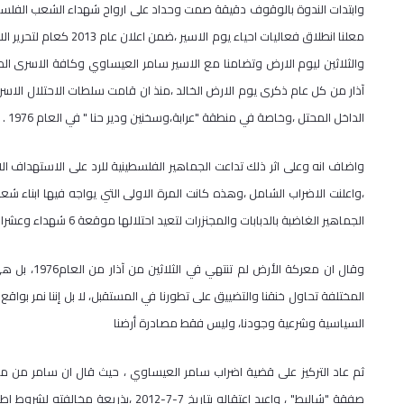
وابتدات الندوة بالوقوف دقيقة صمت وحداد على ارواح شهداء الشعب الفلسطي
معلنا انطلاق فعاليات اح
آذار من كل عام ذكرى يوم الارض الخالد ،منذ ان قامت سلطات الاحتلال الاسرائ
الداخل المحتل ،وخاصة في منطقة "عرابة،وسخنين ودير حنا " في العام 1976 .
واضاف انه وعلى اثر ذلك تداعت الجماهير الفلسطينية للرد على الاستهداف ا
،واعلنت الاضراب الشامل ،وهذه كانت المرة الاولى التي يواجه فيها ابناء شعب
الجماهير الغاضبة بالدبابات والمجنزرات لتعيد احتلالها موقعة 6 شهداء وعشرات الجرحى .
وقال ان معر
المختلفة تحاول خنقنا والتضييق على تطورنا في المستقبل، لا بل إننا نمر بواق
السياسية وشرعية وجودنا، وليس فقط مصادرة أرضنا
صفقة "شاليط" ، واعيد اعتقاله بتاريخ 7