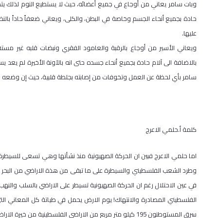
وبات سامر يعاني من أوجاع في جميع أعضائه، حيث لا يستطيع النوم لذلك يتم م
حادة بجميع أنحاء الجسم وخاصة في البطن، والكلى، ويعاني ضعفاً حاداً بالنظر
عليها.
ويعاني الأسير من أوجاع بالرقبة والعامود الفقري ونبضات قلبه غير مس
بالاضافة الى آلام حادة بجميع أنحاء جسده حتى انه بالآونة الأخيرة لم يعد 
سامر بأي لحظة عن العمل وتخوفات من إصابته بجلطة قلبية، حيث إن وضعه ا
كلمة أ.حلمي الاعرج
وطرد الشعب الفلسطيني والسيطرة على ما تبقى من هذة الاراضي من البحر الى
في عين الاحتلال رغم ان الحركة الصهيونية تسيطر على الاراضي بالسلب والنه
الفلسطيني المصادرة والانتهاك! يوم الارض يحمل في طياتة كل المعاني التى
سرق المستوطنون 195 كيلو متر مربع من الاراضي الفلسطينية من خيرة الاراضي الفلسطينية