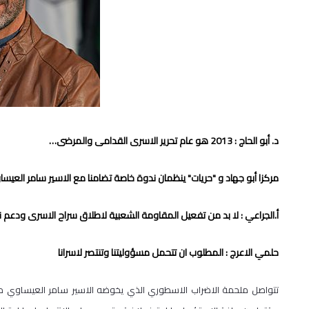
د. أبو الحاج : 2013 هو عام تحرير الاسرى القدامى والمرضى…
مركزا أبو جهاد و "حريات" ينظمان ندوة خاصة تضامنا مع الاسير سامر العيس
أ.الجراعي : لا بد من تفعيل المقاومة الشعبية لاطلاق سراح الاسرى ودعم
حلمي الاعرج : المطلوب ان تتحمل مسؤوليتنا وتنتصر لاسرانا
تتواصل ملحمة الاضراب الاسطوري الذي يخوضه الاسير سامر العيساوي محطما