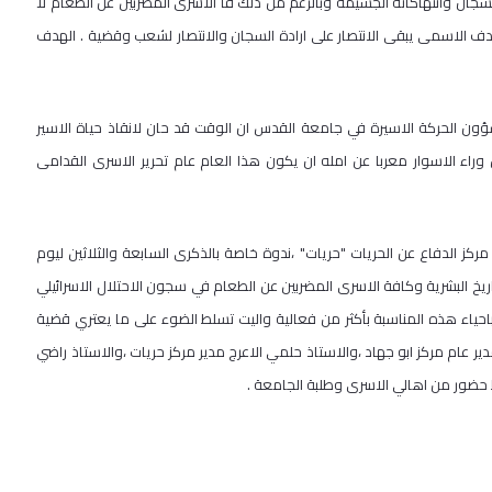
لسجان وانتهاكاته الجسيمة وبالرغم من ذلك فا الاسرى المضربين عن الطعام لا
ف الاسمى يبقى الانتصار على ارادة السجان والانتصار لشعب وقضية . الهدف
ؤون الحركة الاسيرة في جامعة القدس ان الوقت قد حان لانقاذ حياة الاسير
اء الاسوار معربا عن امله ان يكون هذا العام عام تحرير الاسرى القدامى
ز الدفاع عن الحريات "حريات" ،ندوة خاصة بالذكرى السابعة والثلاثين ليوم
 البشرية وكافة الاسرى المضربين عن الطعام في سجون الاحتلال الاسرائيلي
باحياء هذه المناسبة بأكثر من فعالية واليت تسلط الضوء على ما يعتري قضية
ر عام مركز ابو جهاد ،والاستاذ حلمي الاعرج مدير مركز حريات ،والاستاذ راضي
حضور من اهالي الاسرى وطلبة الجامعة .