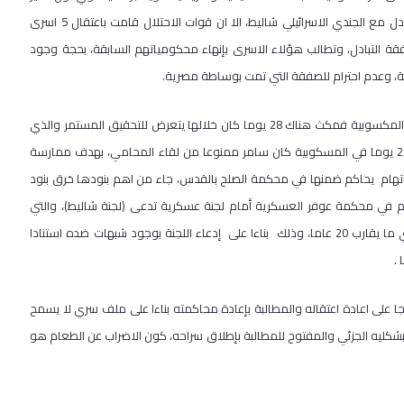
مقدسي يتم اعتقاله من الاسرى الذين تم اطلاق سراحهم ضمن صفقة التبادل مع الجندي الاسرائيلي شاليط، الا ان قوات الاحتلال قامت باعتقال 5 اسرى
ة التبادل، وتطالب هؤلاء الاسرى بإنهاء محكومياتهم السابقة، بحجة وجود
ية، وعدم احترام للصفقة التي تمت بوساطة مصرية.
واوضح انه تم اعتقال سامر اثناء اجتيازه "حاجز جبع" ، ونقل إلى مركز تحقيق المكسوبية فمكث هناك 28 يوما كان خلالها يتعرض للتحقيق المستمر والذي
كان يتواصل لمدة 22 ساعة يوميا يحرم خلالها من النوم او الراحة. ولمدة 23 يوما في المسكوبية كان سامر ممنوعا من لقاء المحامي، بهدف ممارسة
ة اتهام يحاكم ضمنها في محكمة الصلح بالقدس، جاء من اهم بنودها خرق بنود
 في محكمة عوفر العسكرية أمام لجنة عسكرية تدعى (لجنة شاليط)، والتي
اتخذت قرارا بأن يستكمل سامر ما تبقى له من سنوات في حكمه السابق أي ما يقارب 20 عاما، وذلك بناءا على إدعاء اللجنة بوجود شبهات ضده استنادا
.
علن العيساوي اضرابه عن الطعام في الاول من آب 2012 احتجاجا على اعادة اعتقاله والمطالبة بإعادة محاكمته بناءا على ملف سري لا يسمح
كليه الجزئي والمفتوح للمطالبة بإطلاق سراحه، كون الاضراب عن الطعام هو