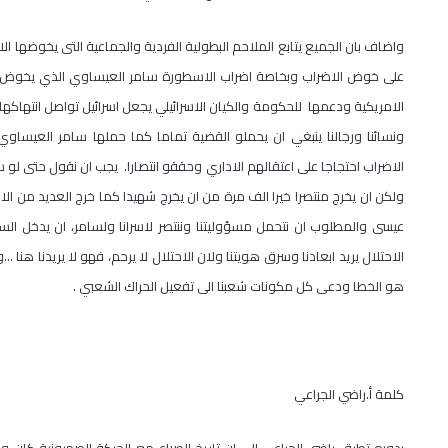
على خوض الاضراب وبخاصة اضراب الاسطورة سامر العيساوي الذي يخوض اطول
الامريكية ودعمها للحكومة والكيان الاسرائيلي يجعل اسرائيل تواصل انتهاكه
ونسائنا ورجالنا ينبغي ان يحملو القضية تماما كما حملها سامر العيساوي
الاضراب احتجاجا على اعتقالهم الاداري وحققو انتصارا. يجب ان نقول حتى لو 
ولكن ان يخرج منتصرا خيرا الف مرة من ان يخرج شهيدا كما خرج العديد من ا
عيسى والمطلوب ان نتحمل مسؤوليتنا وننتصر لاسرانا ولسامر، ان يدخل السج
الاحتلال يريد ابعادنا وسرق هويتنا ولان الاحتلال لا يرحم، فهو لا يريدنا ه
هو الخطا ودعى كل مكونات شعبنا الى تفعيل الحراك الشعبي .
كلمة أ.راضي الجراعي