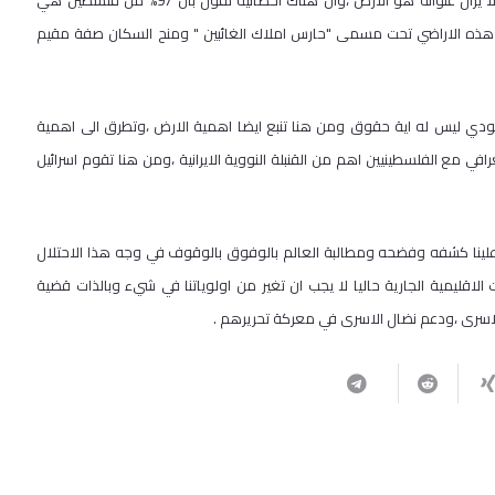
بدوره تطرق راضي الجراعي الى ان تاريخ الصراع مع الحركة الصهيونية كان ولا يزال عنوانه هو الارض ،وان هناك احصائية تقول بأن 97% من فلسطين هي
لال ما بعد العام 1948 فرض سيطرته على هذه الاراضي تحت مسمى "حارس املاك الغائبين " ومنح السكان صفة مقيم
ليهودي ليس له اية حقوق ومن هنا تنبع ايضا اهمية الارض ،وتطرق الى اهمية
في مع الفلسطينيين اهم من القنبلة النووية الايرانية ،ومن هنا تقوم اسرائيل
علينا كشفه وفضحه ومطالبة العالم بالوفوق بالوقوف في وجه هذا الاحتلال
الاقليمية الجارية حاليا لا يجب ان تغير من اولوياتنا في شيء وبالذات قضية
لاسرى ،ودعم نضال الاسرى في معركة تحريرهم .