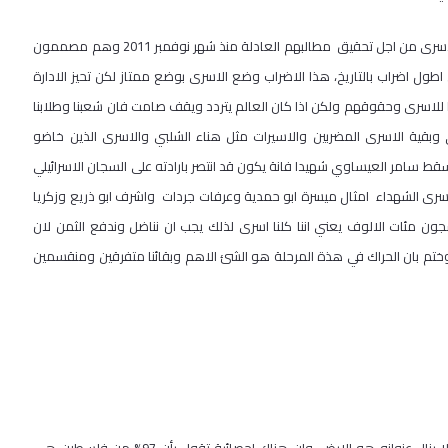
واضاف بان الجميع يتابع الملاحم البطولية الفردية والجماعية التى يخوضها الاسرى من اجل تحقيق مطالبهم العادلة منذ شهر نوفمبر 2011 وهم مصممون
 اضراب بالتاريخ، هذا الاضراب وضع الاسرى بوضع ممتاز لكن تحيز الادارة
ا للاسرى وحقوقهم ولكن اذا كان العالم يتردد ويقف صامت فان شعبنا وطلابنا
 وبقية الاسرى المضربين والاسيرات مثل هناء الشلبي والاسرى الذين خاضو
سقط سامر العيساوي شهيدا فانة يكون قد انتصر بارادته على السجان الاسرائيلي
لاسرى الشهداء امثال ميسرة ابو حمدية وعرفات جردات واشرف ابو ذريع وزكريا
ون مئات الالوف يعني اننا كلنا اسرى لذلك يجب ان نناضل وندفع الثمن لان
نا …وختم بان الحراك في هذة المرحلة هو الشئ الاهم وبقائنا متفرقين ومنقسمين