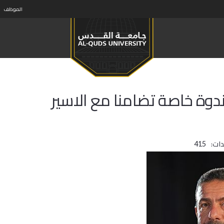
الموظف
ندوة خاصة تضامنا مع الاسير
ات:
415