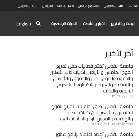
الطالب
الصف الإلكتروني
المستودع الرقمي
ادعم الجامعة
الخريجين
البريد الالكتروني
English
البحث والتطوير
اخبار وانشطة
الحياة الجامعية
آخر الأخبار
جامعة القدس تختتم فعاليات حفل تخريج
الفوج الخامس والأربعين لكليات طب الأسنان
والدعوة وأصول الدين والحقوق والأعمال
والاقتصاد والعلوم والتكنولوجيا والعلوم
التربوية والآداب
قبل 22 mins
جامعة القدس تطلق احتفالات تخريج الفوج
الخامس والأربعين من كليات الطب
والهندسة والقدس بارد والدراسات العليا
Yesterday الساعة 9:08 pm
جامعة القدس تحصد اعتماد برنامج دكتور