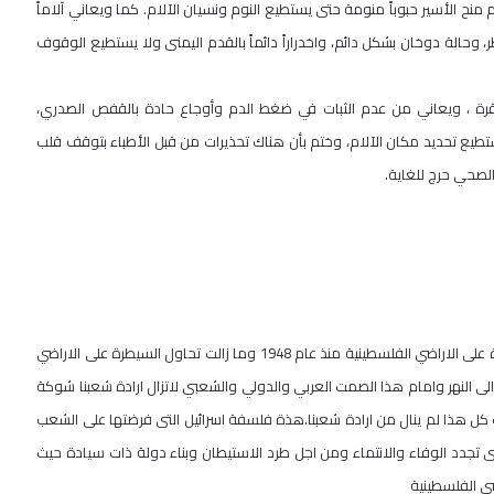
نح الأسير حبوباً منومة حتى يستطيع النوم ونسيان الآلام. كما ويعاني آلاماً
، وحالة دوخان بشكل دائم، واخدراراً دائماً بالقدم اليمنى ولا يستطيع الوقوف
تقرة ، ويعاني من عدم الثبات في ضغط الدم وأوجاع حادة بالقفص الصدري،
يستطيع تحديد مكان الآلام، وختم بأن هناك تحذيرات من قبل الأطباء بتوقف قلب
لصحي حرج للغاية.
اما حلمي الاعرج فبين ان الحركة الصهيونية منذ نشأتها وهي تسعى للسيطرة على الاراضي الفلسطينية منذ عام 1948 وما زالت تحاول السيطرة على الاراضي
 النهر وامام هذا الصمت العربي والدولي والشعبي لاتزال ارادة شعبنا شوكة
ب كل هذا لم ينال من ارادة شعبنا.هذة فلسفة اسرائيل التى فرضتها على الشعب
 تجدد الوفاء والانتماء ومن اجل طرد الاستيطان وبناء دولة ذات سيادة حيث