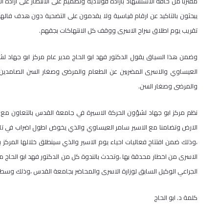
مقتربا من حافة الاستشهاد بارادة فولاذية وتصميم على الانتصار على ارادة ا
يبحثون بالتاكيد عن ارقام قياسية ولا يقدمون على التضحية دون هدف فالهد
تقريب يوم اطلاق سراح الاسرى ووقف كل الانتهاكات بجقهم.
وضمن هذا السياق يقول الدكتور فهد ابو الحاج مدير عام مركز ابو جهاد لش
العيساوي والاسرى المضربين عن الطعام والمرضى وصغار السن الصامدين ور
والمرضى وصغار السن.
نظم مركز ابو جهاد لشؤون الحركة الاسيرة في جامعة القدس بالتعاون مع مرك
الارض وتضامنا مع الاسير سامر العيساوي والذي يخوض اطول اضراب في تاريخ
،وذلك ضمن افتتاح فعاليات احياء يوم الاسير والذي سينطلق خلالها المركز 
الاسرى من اخطار محدقة بها ،وتحدث بالندوة كل من الدكتور فهد ابو الحاج مدي
الجراعي الوكيل السابق لوزارة الاسرى والمحاضر بجامعة القدس ،وذلك وسط 
كلمة د. ابو الحاج