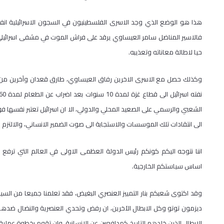
هذا هو الوضع الذي وجد الاسرى الفلسطينيون في السجون الاسرائيلية ان
حيا لاطالة معاناته وتعذيبه.
وكذلك حصل مع الاسرى الاخرين رفاق العيساوي، طارق قعدان وآخرين من الذي
الشعبي والرسمي على الصعيد المحلي والدولي، الا ان اسرائيل تعتبر نفسها ف
الى انتقادات تلك الموسسات والاستجابة الى صوت الضمير الانساني، والالتزم با
اننا نتوجه اليكم كونكم رئيس الدولة العظمى الاولى في العالم التي ترفع
اساس سياستكم الخارجية.
وقد اكتوى شعبكم بنار التمييز العنصري البغيض، فقد تعلمنا جميعا من ال
ديزمون توتو وكل الابطال الآخرين، ان رفض وتحدي العنصرية والنضال ضدها هو
الابطال الذين خلدهم التاريخ كمدافعين عن الانسانية، وان تقوم بخطوة عملية 