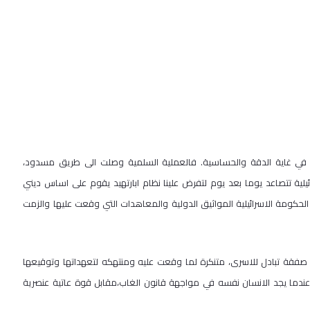
في غاية الدقة والحساسية. فالعملية السلمية وصلت الى طريق مسدود،
ئيلية تتصاعد يوما بعد يوم لتفرض علينا نظام ابارتهيد يقوم على اساس ديني
حكومة الاسرائيلية المواثيق الدولية والمعاهدات التي وقعت عليها والزمت
صفقة تبادل للاسرى، متنكرة لما وقعت عليه ومنتهكه لتعهداتها وتوقيعها
دما يجد الانسان نفسه في مواجهة قانون الغاب،مقابل قوة عاتية عنصرية