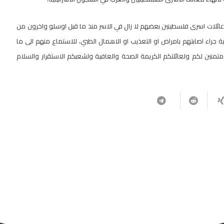
 عائلات اسرى فلسطينين بعضهم لا زال في الاسر منذ ما قبل اوسلو واخرون من
جراء اصابتهم بامراض او التعذيب او الاهمال الطبي، للاستماع منهم الى ما
 متمنين لكم ولعائلتكم الكريمة الصحة والعافية ولشعبكم الاستقرار والسلام
ربما يعجبك أيضا