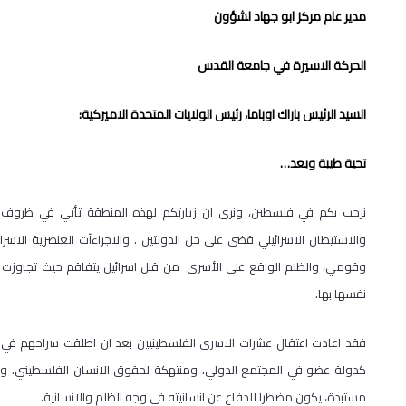
مدير عام مركز ابو جهاد لشؤون
الحركة الاسيرة في جامعة القدس
السيد الرئيس باراك اوباما، رئيس الولايات المتحدة الاميركية:
تحية طيبة وبعد…
نرحب بكم في فلسطين، ونرى ان زيارتكم لهذه المنطقة تأتي في ظروف 
والاستيطان الاسرائيلي قضى على حل الدولتين . والاجراءآت العنصرية الاسرا
وقومي، والظلم الواقع على الأسرى من قبل اسرائيل يتفاقم حيث تجاوزت ال
نفسها بها.
فقد اعادت اعتقال عشرات الاسرى الفلسطينيين بعد ان اطلقت سراحهم في 
كدولة عضو في المجتمع الدولي، ومنتهكة لحقوق الانسان الفلسطيني. وعن
مستبدة، يكون مضطرا للدفاع عن انسانيته في وجه الظلم والانسانية.