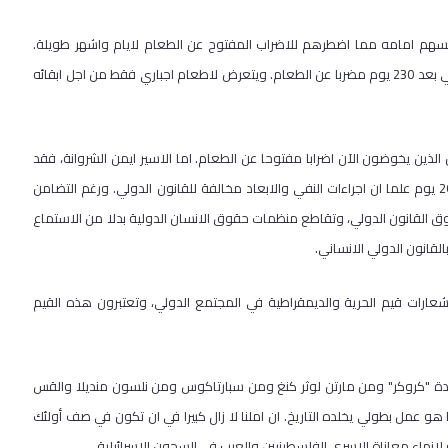
فسهم امامه مما اضطرهم للاضراب المفتوح عن الطعام لايام واشهر طويلة.
فالاسير المناضل سامر العيساوي يرقد على فراش الموت في مشفى اسرائيلي بعد 230 يوم مضربا عن الطعام. ويتعرض لاطعام اجباري فقط من اجل ابقائه
ن يخوضون الآن اضرابا مفتوحا عن الطعام. اما الاسير ايمن الشروانة، فقد
نفته اسرائيل الى قطاع غزة لمدة 10 سنوات بعد اضراب عن الطعام لمدة 260 يوم علما ان اجراءات النفي والابعاد مخالفة للقانون الدولي. ورغم التضامن
وق القانون الدولي، وتقاطع منظمات حقوق الانسان الدولية بدلا من الاستماع
لقانون الدولي الانساني.
 شعارات قيم الحرية والديمقراطية في المجتمع الدولي، وتعتبرون هذه القيم
سيدة "كروكر" ومن مارتن لوثر كنغ ومن سبارتاكوس ومن نلسون منديلا والقس
 عمل بطولي يخلده التاريخ. ان املنا لا زال كبيرا في ان تكون في صف أولئك
لانهاء معاناة الاسرى الفلسطينيين والعرب في السجون الاسرائيلية.