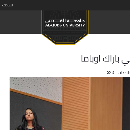
الموظف
 باراك اوباما
اهدات:
323