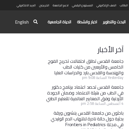
الطالب
الصف الإلكتروني
المستودع الرقمي
ادعم الجامعة
الخريجين
البريد الالكتروني
English
البحث والتطوير
اخبار وانشطة
الحياة الجامعية
آخر الأخبار
جامعة القدس تطلق احتفالات تخريج الفوج
الخامس والأربعين من كليات الطب
والهندسة والقدس بارد والدراسات العليا
Yesterday الساعة 9:08 pm
جامعة القدس تحصد اعتماد برنامج دكتور
في الطب من هيئة الاعتماد وضمان الجودة
الأردنية وفق المعايير العالمية للتعليم الطبي
4 أغسطس الساعة 2:58 pm
باحثون من جامعة القدس ينشرون ورقة
بحثية حول حالة نادرة لالتهاب الدم الوليدي
في مجلة Frontiers in Pediatrics