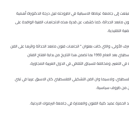
مبتعث إلى جامعة غرناطة الاسبانية في اطروحته لنيل درجة الدكتوراة أهمية
لفنون مابعد الحداثة، كما كشفت عن قدرة هذه الاتجاهات الفنية الوافدة على
ية التقليدية.
ف الأولى، والتي كانت بعنوان " اتجاهات فنون مابعد الحداثة واثرها على الفن
المعاصر في فلسطين"، المتحولات التي اصابت الخطاب الفكري والجمالي الفلسطيني بعد العام 1993 بما تضمن هذا التاريخ من بداية انفتاح الفنان
التعبير، ومخالفة للسياق الثقافي في الدول العربية المجاورة.
سطيني، ولاسيما وان الفن التشكيلي الفلسطيني كان الاسبق عربيا في تبني
طين من ظروف سياسية.
د الحمزة عميد كلية الفنون والعمارة في جامعة اليرموك الاردنية.