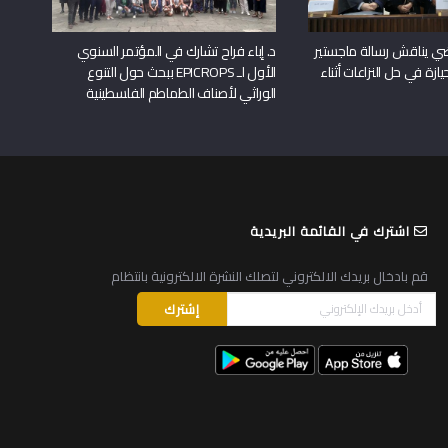
راضي يناقش رسالة ماجستير
د. إباء فراح تشارك في المؤتمر السنوي
يازة في حل النزاعات أثناء
الأول لـ EPICROPS ببحث حول التنوع
الوراثي لأصناف الطماطم الفلسطينية
اشترك في القائمة البريدية
قم بادخال بريدك الالكتروني لتصلك النشرة الالكترونية بانتظام