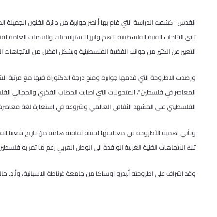
القدس- كشفت الدراسة التي قام بها أ.نصر جوابرة من دائرة الفنون الجميلة ال
تبني النتاجات الفنية الفلسطينية لاهم وابرز الاستراتيجيات والسمات العامة 
التعبير عن الكثير من جوانب القضية الفلسطينية وبشكل افضل من الاتجاهات الفن
ورصدت الاطروحة التي قدمها جوابرة ومنح درجة الدكتوراة فيها مع مرتبة الشر
الفلسطيني على المشهد الثقافي العالمي وشروعه في استعارة لغة معاصرة في 
وتأتي اهمية الأطروحة في معالجتها لحقبة ثقافية هامة من تاريخ شعبنا الفل
تلك الاتجاهات الفنية الغربية الوافدة الى الوطن العربي رغم ما تمر به فلس
وقد اشراف على اطروحته أ.بدرو اوساكا من جامعة غرناطة الاسبانية، وأ.د. خال