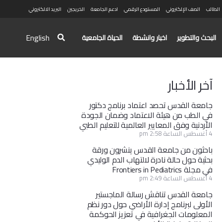
الطالب
الصف الإلكتروني
المستودع الرقمي
ادعم الجامعة
الخريجين
البريد الالكتروني
English
البحث والتطوير
اخبار وانشطة
الحياة الجامعية
آخر الأخبار
جامعة القدس تحصد اعتماد برنامج دكتور
في الطب من هيئة الاعتماد وضمان الجودة
الأردنية وفق المعايير العالمية للتعليم الطبي
4 أغسطس الساعة 2:58 pm
باحثون من جامعة القدس ينشرون ورقة
بحثية حول حالة نادرة لالتهاب الدم الوليدي
في مجلة Frontiers in Pediatrics
4 أغسطس الساعة 2:49 pm
جامعة القدس تناقش رسالة الماجستير
الأولى لبرنامج إدارة الأراضي حول دور نظم
المعلومات الجغرافية في تعزيز الحوكمة