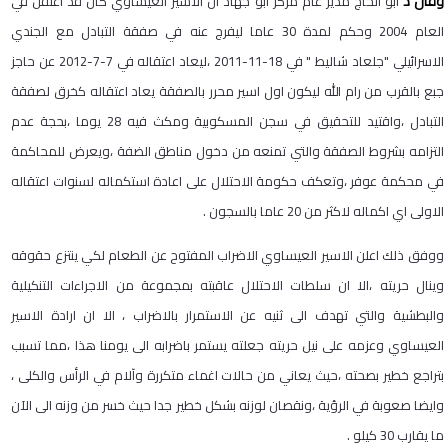
وقال د
ابو الحاج مدير عام مركز ابو جهاد ان الاسير العيساوي كان قد اعتقل في
العام 2004 وحكم لمدة 30 عاما ليفرج عنه في صفقة التبادل مع الجندي
الاسرائيلي "جلعاد شاليط " في 18-11-2011 ،ليعاد اعتقاله في 7-7-2012 عن حاجز
جبع بالقرب من رام الله ليكون اول اسير محرر بالصفقة يعاد اعتقاله كخرق لصفقة
التبادل ،واقتيد للتحقيق في سجن المسكوبية ومكث فيه 28 يوما ،بحجة عدم
التزامه بشروط الصفقة والتي تمنعه من دخول مناطق الضفة ،ويعرض للمحاكمة
في محكمة عوفر ،وتعكف حكومة الاحتلال على اعادة استكماله لسنوات اعتقاله
الاولى اي اكماله لاكثر من 20 عاما بالسجون .
ووفق ذلك اعلن الاسير العيساوي الاضراب المفتوح عن الطعام لكي ينتزع حقوقه
وينال حريته ،الا ان سلطات الاحتلال عاقبته بمجموعة من الاجراءات التنكيلية
والبطشية والتي تهدف الى ثنيه عن الاستمرار بالاضراب ، الا ان ارادة الاسير
العيساوي وعزمه على نيل حريته جعلته يستمر باضرابه الى يومنا هذا ،مما تسبب
بتراجع خطير بصحته ،حيث يعاني من حالات اغماء متكررة وآلام في الرأس والكلى ،
وايضا صعوبة في الرؤية ،ونقصان لوزنه بشكل خطير جدا حيث خسر من وزنه الى الآن
ما يقارب 30 كيلو .