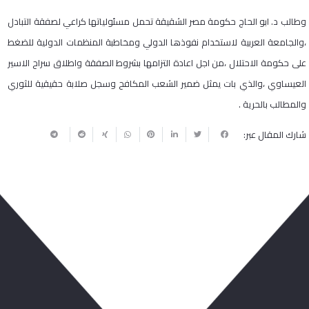
وطالب د. ابو الحاج حكومة مصر الشقيقة تحمل مسئولياتها كراعي لصفقة التبادل
،والجامعة العربية لاستخدام نفوذها الدولي ومخاطبة المنظمات الدولية للضغط
على حكومة الاحتلال ،من اجل اعادة التزامها بشروط الصفقة واطلاق سراح الاسير
العيساوي ،والذي بات يمثل ضمير الشعب المكافح وسجل صلابة حقيقية للثوري
والمطالب بالحرية .
شارك المقال عبر:
ربما يعجبك أيضا