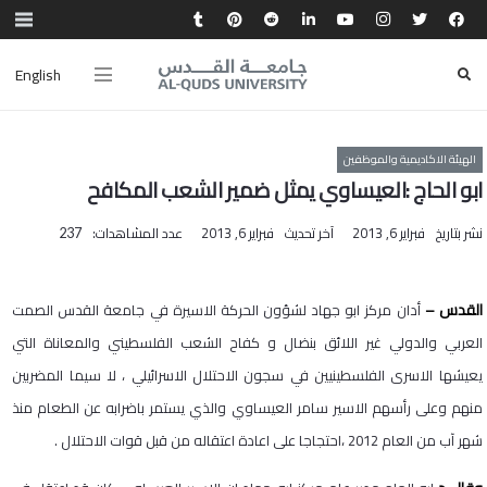
English
الهيئة الاكاديمية والموظفين
ابو الحاج :العيساوي يمثل ضمير الشعب المكافح
نشر بتاريخ
فبراير 6, 2013
آخر تحديث
فبراير 6, 2013
عدد المشاهدات:
237
القدس –
أدان مركز ابو جهاد لشؤون الحركة الاسيرة في جامعة القدس الصمت
العربي والدولي غير اللائق بنضال و كفاح الشعب الفلسطيني والمعاناة التي
يعيشها الاسرى الفلسطينيين في سجون الاحتلال الاسرائيلي ، لا سيما المضربين
منهم وعلى رأسهم الاسير سامر العيساوي والذي يستمر باضرابه عن الطعام منذ
شهر آب من العام 2012 ،احتجاجا على اعادة اعتقاله من قبل قوات الاحتلال .