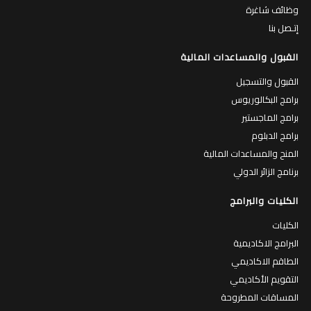
وظائف شاغرة
إتـصل بنا
القبول والمساعدات المالية
القبول والتسجيل
برامج البكالوريوس
برامج الماجستير
برامج الدبلوم
المنح والمساعدات المالية
برنامج الزائر الدولي
الكليات والبرامج
الكليات
البرامج الاكاديمية
الطاقم الاكاديمي
التقويم الأكاديمي
المساقات المطروحة