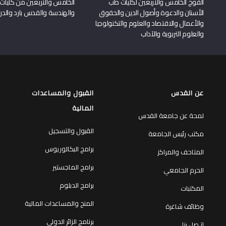
الفوج الخامس والأربعين لكليات طب
الخامس والأربعين من كليات
الأسنان والدعوة وأصول الدين والحقوق
والهندسة والقدس بارد والدرا
والأعمال والاقتصاد والعلوم والتكنولوجيا
والعلوم التربوية والآداب
عن القدس
القبول والمساعدات
المالية
لمحة عن جامعة القدس
القبول والتسجيل
مكتب رئيس الجامعة
برامج البكالوريوس
المتاحف والمراكز
برامج الماجستير
الحرم الجامعي
برامج الدبلوم
المكتبات
المنح والمساعدات المالية
وظائف شاغرة
برنامج الزائر الدولي
إتـصل بنا