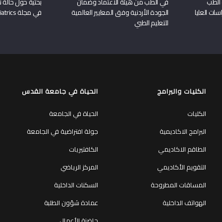
 الطب
في الطب من هيئة الاعتماد وضمان
بحثية حول حالة نا
سات العليا
الجودة الأردنية وفق المعايير العالمية
في مجلة Frontiers in Pediatrics
للتعليم الطبي
الكليات والبرامج
الحياة في جامعة القدس
الكليات
الحياة في الجامعة
البرامج الاكاديمية
جولة افتراضية في الجامعة
الطاقم الاكاديمي
الكافتيريات
التقويم الأكاديمي
المركز الرياضي
المساقات المطروحة
السكنات الداخلية
الهواتف الداخلية
عمادة شؤون الطلبة
حاضنة الأعمال