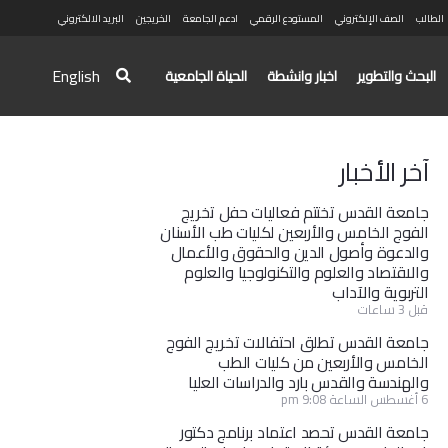
الطالب
الصف الإلكتروني
المستودع الرقمي
ادعم الجامعة
الخريجين
البريد الالكتروني
English
البحث والتطوير
اخبار وانشطة
الحياة الجامعية
آخر الأخبار
جامعة القدس تختتم فعاليات حفل تخريج
الفوج الخامس والأربعين لكليات طب الأسنان
والدعوة وأصول الدين والحقوق والأعمال
والاقتصاد والعلوم والتكنولوجيا والعلوم
التربوية والآداب
قبل 3 ساعات
جامعة القدس تطلق احتفالات تخريج الفوج
الخامس والأربعين من كليات الطب
والهندسة والقدس بارد والدراسات العليا
6 أغسطس الساعة 9:08 pm
جامعة القدس تحصد اعتماد برنامج دكتور