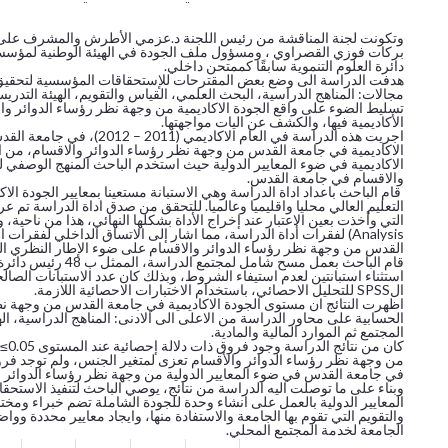
وتكونت لجنة المناقشة من رئيس اللجنة د.عزمي الأطرش والمشرف على الر
بركات فوزي القصراوي ، ومسؤول ملف الجودة في الهيئة الوطنية لمؤسسات ال
دائرة العلوم التنموية سابقًا كممتحن داخلي.
هدفت الدراسة الى وضع بعض المقترحات للإستحقاقات المؤسسية لتحقيق ال
مجالات: المناهج الدراسية، البحث العلمي، القياس والتقويم، الهيئة التدريس
تسليط الضوء على واقع الجودة الاكاديمية من وجهة نظر رؤساء الدوائر 
الأكاديمية فيها، والكشف عن اليات مواجهتها.
اجريت هذه الدراسة في العام 
الاكاديمية في جامعة القدس من وجهة نظر رؤساء الدوائر والاقسام، من 
الاكاديمية في ضوء المعايير الدولية حيث استخدم الباحث المنهج الوصفي 
والاقسام في جامعة القدس.
قام الباحث باعداد اداة الدراسة وهي الاستبانة مستعينا بمعايير الجودة ا
التعليم العالي محليا واقليميا وعالميا. للتحقق من صدق اداة الدراسة تم
Analysis) لفقرات أداة الدراسة، مما اشار إلى الاتساق الداخلي لفقرا
القدس من وجهة نظر رؤساء الدوائر والاقسام على ضوء الإطار النظري ال
الSPSS للتحليل الاحصائي، باستخدام الاختبارات الاحصائية اللازمة.
اظهرت النتائج ان مستوى الجودة الاكاديمية في جامعة القدس من وجهة ن
الحسابية على محاور الدراسة من الاعلى الى الادنى: المناهج الدراسية، ال
المجتمع ثم الموارد المالية والمادية.
في جامعة القدس في ضوء المعايير الدولية من وجهة نظر رؤساء الدوائر وال
وبناء على ما توصلت اليه الدراسة من نتائج، يوصي الباحث لتنفيذ الاست
المعايير الدولية بالعمل على انشاء وحدة للجودة الشاملة تضم خبراء ومختصي
والتقويم التي تقوم بها الجامعة والاستفادة منها، وايجاد معايير محددة وواض
الجامعة لخدمة المجتمع المحلي.