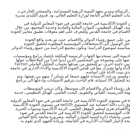
سالة ومدير معهد التنمية الريفية المستدامة، والممتحن الخارجي د.
تعليم العالي التابعة لوزارة التعليم العالي، ود. فدوى الللبدي مديرة
جودة الاكاديمية في جامعة القدس في ضوء المعايير الدولية في
ية، الهيكل التنظيمي، الموارد المالية والمادية وخدمة المجتمع، من خلال
والاقسام في جامعة القدس وللتعرف على اهم معوقات تطبيق معايير الجودة
الاكاديمي (2011 – 2012)، في جامعة القدس، على جميع رؤساء الدوائر والاقسام، حيث تم بحث واقع الجودة
اجل الوصول الى الاستحقاقات المؤسسية المطلوبة لتحقيق الجودة
لمناسبته لموضوع الدراسة؛ وتكون مجتمع الدراسة من جميع رؤساء الدوائر
لاكاديمية التي تستخدمها الجهات الرسمية المكلفة باعتماد برامج ومؤسسات
 عرضها على مجموعة من المحكمين الذين أبدوا عدداً من الملاحظات حولها
التي وأخذت بعين الاعتبار عند إخراج الأداة بشكلها النهائي، هذا من ناحية، ومن ناحية أخرى، تم التحقق من صدقها بحساب التحليل العاملي (Factor
ت الأداة وأنها تشترك معاً في قياس الجودة الاكاديمية والاداء الاداري في جامعة
ذي بنيت الأداة على أساسه.
قام الباحث بعمل مسح شامل لمجتمع الدراسة، الممثل ب 48 رئيس دائرة وقسم، وزعت الاستبانة عليهم جميعا. لم يتمكن 7 منهم من تعبئتها، وتم
استثناء استبانتين لعدم استيفاء الشروط، وبذلك كان عدد الاستبانات الصالحة للتحليل 39 استبانة. قام الباحث بترقيم الاستبانات وادخلها الى برنامج
ظر رؤساء الدوائر والاقسام كان متوسطا، وكان ترتيب المتوسطات
هيئة التدريسية، القياس والتقويم، البحث العلمي، الهيكل التنظيمي، خدمة
كان من نتائج الدراسة وجود فروق ذات دلالة إحصائية عند المستوى α≤0.05 في مستوى الجودة الأكاديمية في جامعة القدس في ضوء المعايير الدولية
من وجهة نظر رؤساء الدوائر والأقسام تعزى لمتغير الجنس، ولم توجد فروق ذات دلالة احصائية عند المستوى α≤0.05 في مستوى الجودة الأكاديمية
أقسام تعزى لمتغير المؤهل العلمي، الرتبة الاكاديمية وسنوات الخبرة.
حقاقات المؤسسية لتحقيق الجودة الاكاديمية في جامعة القدس في ضوء
ن، وانشاء دائرة لتنمية الموارد المالية، وضرورة متابعة نتائج القياس
حة لإختيار القيادات الادارية في الجامعة، وزيادة الجهود الذي تقوم به