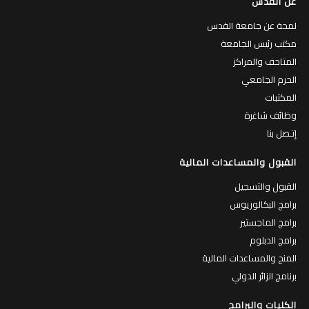
عن القدس
لمحة عن جامعة القدس
مكتب رئيس الجامعة
المتاحف والمراكز
الحرم الجامعي
المكتبات
وظائف شاغرة
إتـصل بنا
القبول والمساعدات المالية
القبول والتسجيل
برامج البكالوريوس
برامج الماجستير
برامج الدبلوم
المنح والمساعدات المالية
برنامج الزائر الدولي
الكليات والبرامج