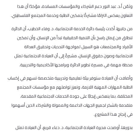
وثمّن أ.د. عبد النور دعم الشركاء والمؤسسات المساندة، مؤكدًا أن هذا
التعاون يعكس التزامًا مشتركًا بتمكين الطلبة وخدمة المجتمع الفلسطيني.
من جانبها، أكدت رئيسة دائرة الخدمة الاجتماعية، د. وفاء الخطيب، أن الدائرة
تنطلق من إيمان راسخ بأن التنمية الحقيقية تبدأ من الإنسان، وأن تمكين
الأفراد والمجتمعات هو السبيل لمواجهة التحديات وتحقيق العدالة
الاجتماعية وصون حقوق الإنسان، مشيرةً إلى أن العيادة الاجتماعية تمثل
محطة مهمة في مسيرة تطوير الدائرة وبرامجها الأكاديمية والتدريبية.
وأضافت أن العيادة ستوفر بيئة تعليمية وتدريبية متخصصة تسهم في إكساب
الطلبة المهارات المهنية اللازمة، وتعزز تواصلهم مع مؤسسات المجتمع
المختلفة، بما ينعكس إيجابًا على جودة الخدمات الاجتماعية المقدمة،
متقدمة بالشكر لجميع الجهات الداعمة والممولة والشركاء الذين أسهموا
في إنجاح هذا المشروع.
بدورها، أوضحت مديرة العيادة الاجتماعية، د. دعاء قريع، أن العيادة تمثل