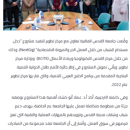
وقّعت جامعة القدس اتفاقية تعاون مع مركز تطوير لتنفيذ مشروع “دخل
مستدام للشباب من خلال العمل الحر والمرونة الاقتصادية” (NextGig)، وذلك
من خلال مركز القدس للتكنولوجيا وريادة الأعمال (BCITE) وبإدارة مركز
تطوير. ويأتي تمويل المشروع في إطار جائزة الأمير طلال الدولية للتنمية
البشرية المقدمة من برنامج الخليج العربي للتنمية، والتي فاز بها مركز تطوير
عام 2022.
وفي كلمته الترحيبية، أكد أ.د. عماد أبو كشك أهمية هذا المشروع بوصفه
جزءًا من منظومة متكاملة تعمل عليها الجامعة عبر الحاضنة، بهدف دعم
شباب وشابات مدينة القدس وتزويدهم بالمهارات العملية والتقنية التي تعزز
فرصهم في سوق العمل. وأشار إلى أن الجامعة تنفذ مجموعة من المبادرات