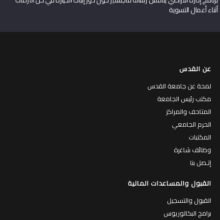
برنامج إدارة الأراضي يناقش رسالة ماجستير حول دور إثبات الحيازة في حل النزاعات
أثناء أعمال التسوية
عن القدس
لمحة عن جامعة القدس
مكتب رئيس الجامعة
المتاحف والمراكز
الحرم الجامعي
المكتبات
وظائف شاغرة
إتـصل بنا
القبول والمساعدات المالية
القبول والتسجيل
برامج البكالوريوس