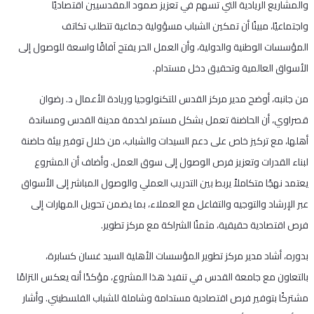
والمشاريع الريادية التي تسهم في تعزيز صمود المقدسيين اقتصاديًا
واجتماعيًا، مبينًا أن تمكين الشباب مسؤولية جماعية تتطلب تكاتف
المؤسسات الوطنية والدولية، وأن العمل الحر يفتح آفاقًا واسعة للوصول إلى
الأسواق العالمية وتحقيق دخل مستدام.
من جانبه، أوضح مدير مركز القدس للتكنولوجيا وريادة الأعمال د. رضوان
قصراوي، أن الحاضنة تعمل بشكل مستمر لخدمة مدينة القدس ومساندة
أهلها، مع تركيز خاص على دعم السيدات والشباب، من خلال توفير بيئة حاضنة
لبناء القدرات وتعزيز فرص الوصول إلى سوق العمل. وأضاف أن المشروع
يعتمد نهجًا متكاملاً يربط بين التدريب العملي والوصول المباشر إلى الأسواق
عبر الإرشاد والتوجيه والتفاعل مع العملاء، بما يضمن تحويل المهارات إلى
فرص اقتصادية حقيقية، مثمنًا الشراكة مع مركز تطوير.
بدوره، أشاد مدير مركز تطوير المؤسسات الأهلية السيد غسان كسابرة،
بالتعاون مع جامعة القدس في تنفيذ هذا المشروع، مؤكدًا أنه يعكس التزامًا
مشتركًا بتوفير فرص اقتصادية مستدامة وشاملة للشباب الفلسطيني. وأشار