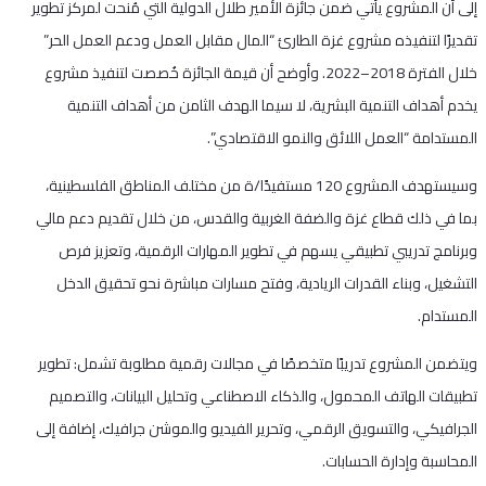
إلى أن المشروع يأتي ضمن جائزة الأمير طلال الدولية التي مُنحت لمركز تطوير
تقديرًا لتنفيذه مشروع غزة الطارئ “المال مقابل العمل ودعم العمل الحر”
خلال الفترة 2018–2022. وأوضح أن قيمة الجائزة خُصصت لتنفيذ مشروع
يخدم أهداف التنمية البشرية، لا سيما الهدف الثامن من أهداف التنمية
المستدامة “العمل اللائق والنمو الاقتصادي”.
وسيستهدف المشروع 120 مستفيدًا/ة من مختلف المناطق الفلسطينية،
بما في ذلك قطاع غزة والضفة الغربية والقدس، من خلال تقديم دعم مالي
وبرنامج تدريبي تطبيقي يسهم في تطوير المهارات الرقمية، وتعزيز فرص
التشغيل، وبناء القدرات الريادية، وفتح مسارات مباشرة نحو تحقيق الدخل
المستدام.
ويتضمن المشروع تدريبًا متخصصًا في مجالات رقمية مطلوبة تشمل: تطوير
تطبيقات الهاتف المحمول، والذكاء الاصطناعي وتحليل البيانات، والتصميم
الجرافيكي، والتسويق الرقمي، وتحرير الفيديو والموشن جرافيك، إضافة إلى
المحاسبة وإدارة الحسابات.