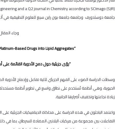
جامعة دوسلدورف وجامعة جامعة بون راين سيغ للعلوم التطبيقية في ألمان
وجاء المقال
“Molecular Insights into the Incorporation of Platinum-Based Drugs into Lipid Aggregates”
“رؤى جزيئية حول دمج الأدوية القائمة على أ
وسطلت الدراسة الضوء على الفهم الجزيئي لآلية تفاعل وإدماج الأدوية الم
الحيوية، وهي أنظمة تُستخدم على نطاق واسع في تطوير أنظمة مستحدثة 
زيادة نجاعتها وتخفيف أضرارها الجانبية.