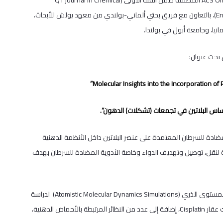
نشر الدكتور يوسف نجاجرة مقالًا علميًا في المجلة الدولية المرموقة ACS Omega المصنفة ضمن الفئة الأولى (Q1 journal in Chemical
Engineering and a Q2 journal in Chemistry according to SCImago (SJR))، بالتعاون مع فريق بحثي ألماني-بولندي من معهد يولش للأبحاث،
يا، وجامعة أبول في بولندا.
 تحت عنوان:
ساس البلاتين في تجمعات (تشكلات) الدهون”.
ضادة للسرطان المعتمدة على عنصر البلاتين داخل الأنظمة الدهنية
لنقل، توصيل وتهديف الدواء وخاصة الأدوية المضادة للسرطان بهدف
واعتمد الباحثون في هذه الدراسة على محاكاة الديناميكيات الجزيئية على المستوى الذري (Atomistic Molecular Dynamics Simulations) لدراسة
التفاعلات بين مجموعة من مركبات البلاتين المضادة للسرطان، بما في ذلك عقار Cisplatin، إضافة إلى عدد من النظائر المرتبطة بالأحماض الدهنية،