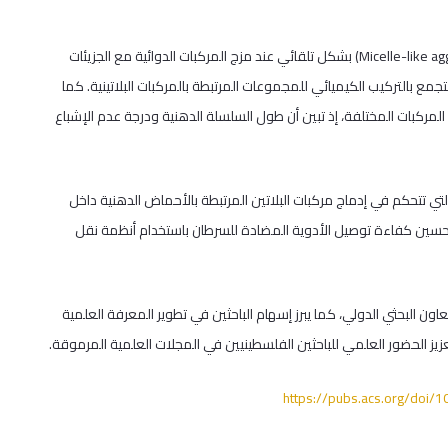
وأظهرت نتائج المحاكاة تشكّل تجمعات جزيئية شبيهة بالمذيلات (Micelle-like aggregates) بشكل تلقائي عند مزج المركبات الدوائية مع الجزيئات
لتجمع بالتركيب الكيميائي للمجموعات المرتبطة بالمركبات البلاتينية. كما
 المركبات المختلفة، إذ تبين أن طول السلسلة الدهنية ودرجة عدم الإشباع
لتي تتحكم في إدماج مركبات البلاتين المرتبطة بالأحماض الدهنية داخل
ة لتحسين كفاءة توصيل الأدوية المضادة للسرطان باستخدام أنظمة نقل
ن البحثي الدولي، كما يبرز إسهام الباحثين في تطوير المعرفة العلمية
يز الحضور العلمي للباحثين الفلسطينيين في المجلات العلمية المرموقة.
https://pubs.acs.org/doi