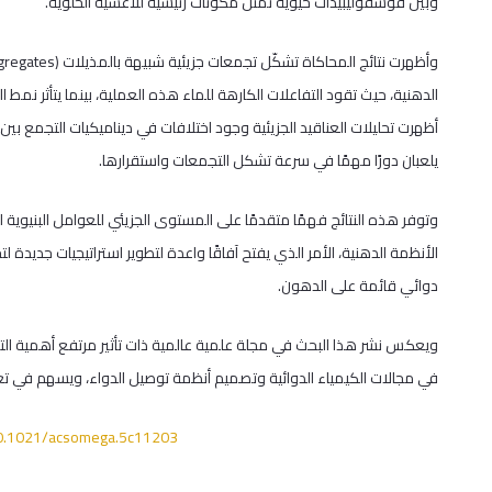
وبين فوسفوليبيدات حيوية تمثل مكونات رئيسية للأغشية الخلوية.
الدهنية، حيث تقود التفاعلات الكارهة للماء هذه العملية، بينما يتأثر نمط ا
أظهرت تحليلات العناقيد الجزيئية وجود اختلافات في ديناميكيات التجمع بين
يلعبان دورًا مهمًا في سرعة تشكل التجمعات واستقرارها.
وتوفر هذه النتائج فهمًا متقدمًا على المستوى الجزيئي للعوامل البنيوية ا
الأنظمة الدهنية، الأمر الذي يفتح آفاقًا واعدة لتطوير استراتيجيات جديد
دوائي قائمة على الدهون.
ويعكس نشر هذا البحث في مجلة علمية عالمية ذات تأثير مرتفع أهمية التعاو
في مجالات الكيمياء الدوائية وتصميم أنظمة توصيل الدواء، ويسهم في تعز
/10.1021/acsomega.5c11203