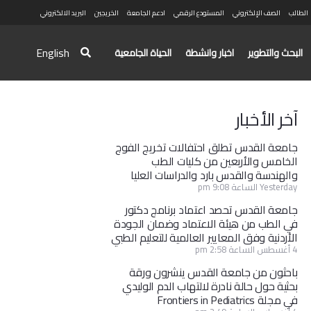
الطالب
الصف الإلكتروني
المستودع الرقمي
ادعم الجامعة
الخريجين
البريد الالكتروني
English
البحث والتطوير
اخبار وانشطة
الحياة الجامعية
آخر الأخبار
جامعة القدس تطلق احتفالات تخريج الفوج
الخامس والأربعين من كليات الطب
والهندسة والقدس بارد والدراسات العليا
Yesterday الساعة 9:08 pm
جامعة القدس تحصد اعتماد برنامج دكتور
في الطب من هيئة الاعتماد وضمان الجودة
الأردنية وفق المعايير العالمية للتعليم الطبي
4 أغسطس الساعة 2:58 pm
باحثون من جامعة القدس ينشرون ورقة
بحثية حول حالة نادرة لالتهاب الدم الوليدي
في مجلة Frontiers in Pediatrics